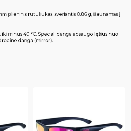
m plieninis rutuliukas, sveriantis 0.86 g, išaunamas į
et iki minus 40 °C. Speciali danga apsaugo lęšius nuo
drodine danga (mirror).