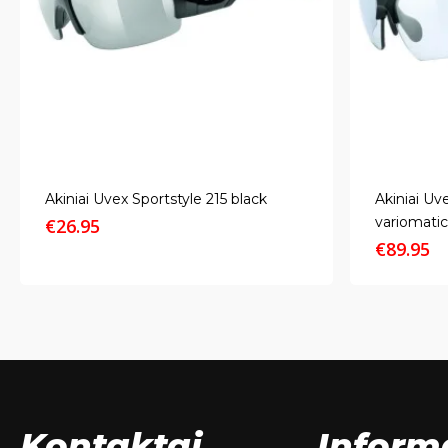
Akiniai Uvex Sportstyle 215 black
Akiniai Uv
variomatic
€
26.95
€
89.95
Kontaktai
Inform