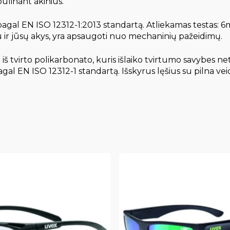
linant akinius.
pagal EN ISO 12312-1:2013 standartą. Atliekamas testas: 6m
čiu ir jūsų akys, yra apsaugoti nuo mechaninių pažeidimų.
i iš tvirto polikarbonato, kuris išlaiko tvirtumo savybes n
al EN ISO 12312-1 standartą. Išskyrus lęšius su pilna vei