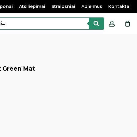
ponai
Atsiliepimai
Straipsniai
Apie mus
Kontaktai
accoun
nk Green Mat