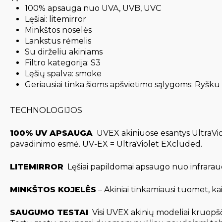
100% apsauga nuo UVA, UVB, UVC
Lęšiai: litemirror
Minkštos noselės
Lankstus rėmelis
Su dirželiu akiniams
Filtro kategorija: S3
Lęšių spalva: smoke
Geriausiai tinka šioms apšvietimo sąlygoms: Ryšku (
TECHNOLOGIJOS
100% UV APSAUGA
 UVEX akiniuose esantys UltraVio
pavadinimo esmė. UV-EX = UltraViolet EXcluded.
LITEMIRROR
 Lęšiai papildomai apsaugo nuo infrara
MINKŠTOS KOJELĖS
– Akiniai tinkamiausi tuomet, k
SAUGUMO TESTAI
 Visi UVEX akinių modeliai kruopš