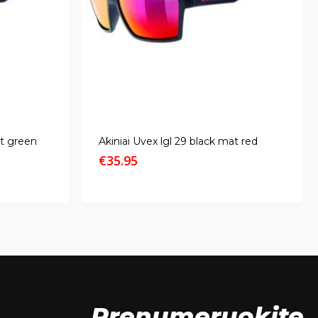
at green
Akiniai Uvex lgl 29 black mat red
€
35.95
Prenumeruokite