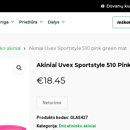
Dovanų ku
Products
anga
Priežiūra
Dalys
search
ko akiniai
Akiniai Uvex Sportstyle 510 pink green mat
Akiniai Uvex Sportstyle 510 Pi
€
18.45
Neturime
Produkto kodas:
GLAS427
Kategorija:
Dviratininko akiniai