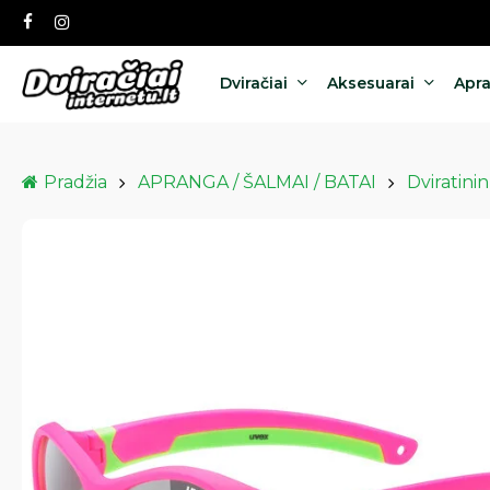
Skip
facebook
instagram
to
main
content
Dviračiai
Aksesuarai
Apr
Pradžia
APRANGA / ŠALMAI / BATAI
Dviratinin