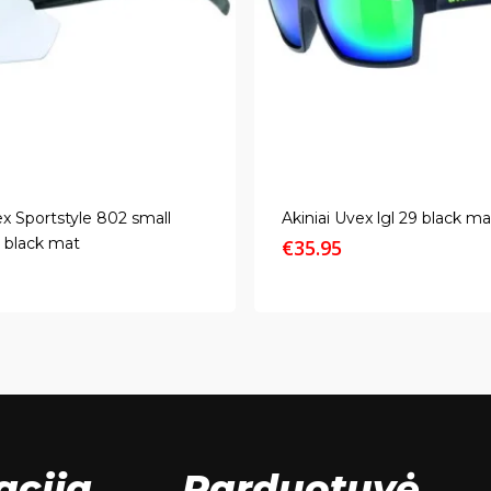
ex Sportstyle 802 small
Akiniai Uvex lgl 29 black m
 black mat
€
35.95
acija
Parduotuvė