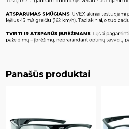
Testų metu gaunami duomenys vėliau naudojami tobu
ATSPARUMAS SMŪGIAMS
 UVEX akiniai testuojami 
lęšius 45 m/s greičiu (162 km/h). Tad akiniai, o tuo pa
TVIRTI IR ATSPARŪS ĮBRĖŽIMAMS
 Lęšiai pagamint
pažeidimų – įbrėžimų, neprarandant optinių savybių pag
Panašūs produktai