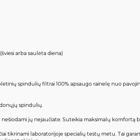
šviesi arba saulėta diena)
letinių spindulių filtrai 100% apsaugo rainelę nuo pavoji
udonųjų spindulių.
ai nešiodami jų nejaučiate. Suteikia maksimalų komfortą 
čiai tikrinami laboratorijoje specialių testų metu. Tai g