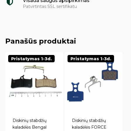
Visada saugus apsipirkimas
Patvirtintas SSL sertifikatu
Panašūs produktai
Pristatymas 1-3d.
Pristatymas 1-3d.
Diskinių stabdžių
Diskinių stabdžių
kaladėlės Bengal
kaladėlės FORCE