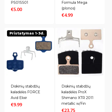
PS01SS01
Formula Mega
(plonos)
€
5.00
€
4.99
Pristatymas 1-3d.
Diskinių stabdžių
Diskinių stabdžių
kaladėlės FORCE
kaladėlės ProX
Avid Elixir
Shimano XTR 2011
metallic w/Fin
€
9.99
€
23.75