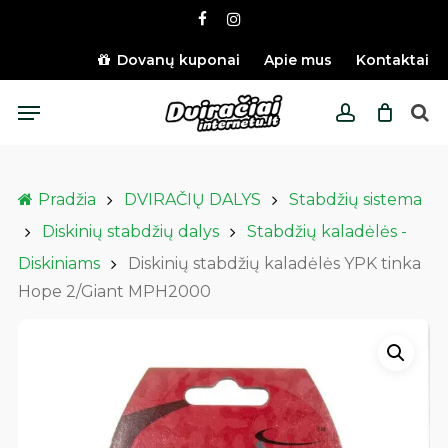
Skip
facebook
instagram
to
main
Dovanų kuponai
Apie mus
Kontaktai
content
Menu
account
Pradžia
DVIRAČIŲ DALYS
Stabdžių sistema
Diskinių stabdžių dalys
Stabdžių kaladėlės -
Diskiniams
Diskinių stabdžių kaladėlės YPK tinka
Hope 2/Giant MPH2000