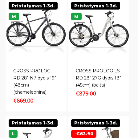
Pristatymas 1-3d.
Pristatymas 1-3d.
M
M
CROSS PROLOG
CROSS PROLOG LS
RD 28″ N7 dydis 19″
RD 28″ 27G dydis 18″
(48cm)
(45cm) (balta)
(chameleoninė)
€
879.00
€
869.00
Pristatymas 1-3d.
Pristatymas 1-3d.
L
-
€
62.90