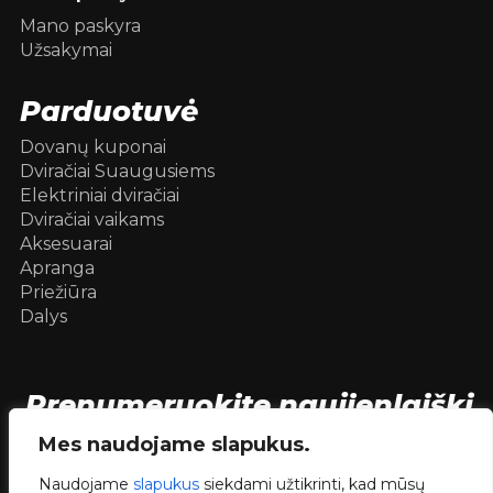
Mano paskyra
Užsakymai
Parduotuvė
Dovanų kuponai
Dviračiai Suaugusiems
Elektriniai dviračiai
Dviračiai vaikams
Aksesuarai
Apranga
Priežiūra
Dalys
Prenumeruokite naujienlaiškį
[mc4wp_form id=104736]
Mes naudojame slapukus.
Naudojame
slapukus
siekdami užtikrinti, kad mūsų