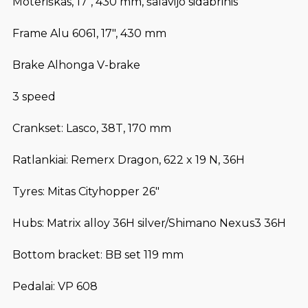
Moteriškas, 17″, 430 mm, šalavijo sidabrinis
Frame Alu 6061, 17″, 430 mm
Brake Alhonga V-brake
3 speed
Crankset: Lasco, 38T, 170 mm
Ratlankiai: Remerx Dragon, 622 x 19 N, 36H
Tyres: Mitas Cityhopper 26″
Hubs: Matrix alloy 36H silver/Shimano Nexus3 36H
Bottom bracket: BB set 119 mm
Pedalai: VP 608