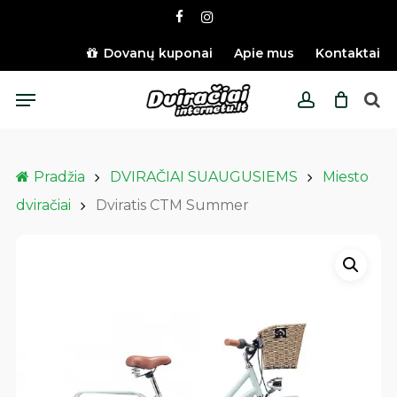
Skip
facebook
instagram
to
main
Dovanų kuponai
Apie mus
Kontaktai
content
Menu
account
Pradžia
DVIRAČIAI SUAUGUSIEMS
Miesto
dviračiai
Dviratis CTM Summer