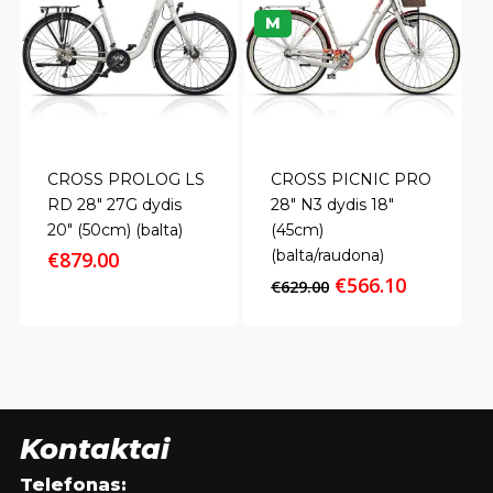
M
CROSS PROLOG LS
CROSS PICNIC PRO
RD 28″ 27G dydis
28″ N3 dydis 18″
20″ (50cm) (balta)
(45cm)
(balta/raudona)
€
879.00
Original
Current
€
566.10
€
629.00
price
price
was:
is:
€629.00.
€566.10.
Kontaktai
Telefonas: