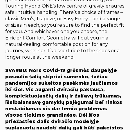
Touring Hybrid ONE’s low centre of gravity ensures
safe, intuitive handling. There’s a choice of frames –
classic Men’s, Trapeze, or Easy Entry – and a range
of sizes in each, so you’re sure to find the perfect fit
for you. And whichever one you choose, the
Efficient Comfort Geometry will put you in a
natural-feeling, comfortable position for any
journey, whether it’s a short ride to the shops or a
longer route at the weekend.
SVARBU: Nors Covid-19 grėsmės daugelyje
pasaulio šalių stipriai sumenko, tačiau
pandemijos sukeltos pasėkmės jaučiamos
iki šiol. Vis auganti dviračių paklausa,
komplektuojančių dalių ir žaliavų trūkumas,
išsibalansavę gamyklų pajėgumai bei rinkos
nestabilumas vis dar lemia problemas
visose tiekimo grandinėse. Dėl šios
priežasties dalis dviračio modelyje
suplanuotų naudoti dalių gali būti pakeistos