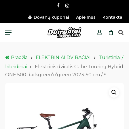
Skip
facebook
instagram
to
main
Dovanų kuponai
Apie mus
Kontaktai
content
Menu
account
Pradžia
ELEKTRINIAI DVIRAČIAI
Turistiniai /
hibridiniai
Elektrinis dviratis Cube Touring Hybrid
ONE 500 darkgreen’n’green 2023-50 cm / S