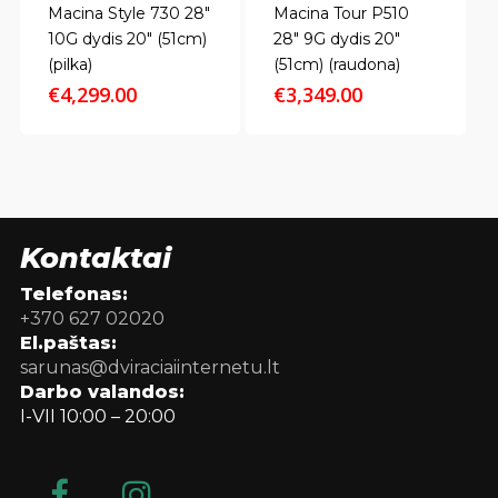
Macina Style 730 28″
Macina Tour P510
10G dydis 20″ (51cm)
28″ 9G dydis 20″
(pilka)
(51cm) (raudona)
€
4,299.00
€
3,349.00
Kontaktai
Telefonas:
+370 627 02020
El.paštas:
sarunas@dviraciaiinternetu.lt
Darbo valandos:
I-VII 10:00 – 20:00