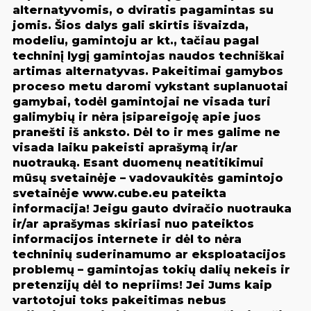
alternatyvomis, o dviratis pagamintas su
jomis. Šios dalys gali skirtis išvaizda,
modeliu, gamintoju ar kt., tačiau pagal
techninį lygį gamintojas naudos techniškai
artimas alternatyvas. Pakeitimai gamybos
proceso metu daromi vykstant suplanuotai
gamybai, todėl gamintojai ne visada turi
galimybių ir nėra įsipareigoję apie juos
pranešti iš anksto. Dėl to ir mes galime ne
visada laiku pakeisti aprašymą ir/ar
nuotrauką. Esant duomenų neatitikimui
mūsų svetainėje – vadovaukitės gamintojo
svetainėje www.cube.eu pateikta
informacija! Jeigu gauto dviračio nuotrauka
ir/ar aprašymas skiriasi nuo pateiktos
informacijos internete ir dėl to nėra
techninių suderinamumo ar eksploatacijos
problemų – gamintojas tokių dalių nekeis ir
pretenzijų dėl to nepriims! Jei Jums kaip
vartotojui toks pakeitimas nebus