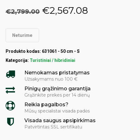
Original
Current
€
2,567.08
€
2,799.00
price
price
was:
is:
Neturime
€2,799.00.
€2,567.08.
Produkto kodas:
631061 - 50 cm - S
Kategorija:
Turistiniai / hibridiniai
Nemokamas pristatymas
Užsakymams nuo 100 €
Pinigų grąžinimo garantija
Grąžinkite prekes per 14 dienų
Reikia pagalbos?
Mūsų specialistai visada padės
Visada saugus apsipirkimas
Patvirtintas SSL sertifikatu