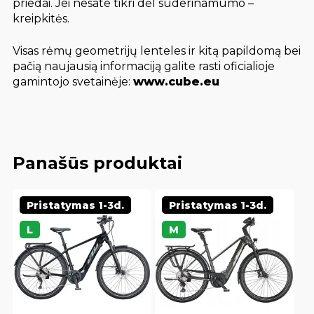
priedai. Jei nesate tikri dėl suderinamumo –
kreipkitės.
Visas rėmų geometrijų lenteles ir kitą papildomą bei
pačią naujausią informaciją galite rasti oficialioje
gamintojo svetainėje:
www.cube.eu
Panašūs produktai
Pristatymas 1-3d.
Pristatymas 1-3d.
L
M