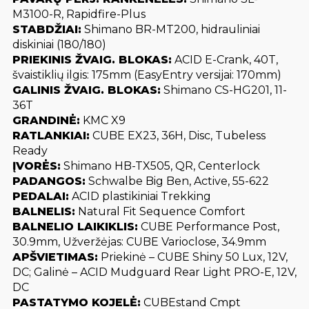
M3100-R, Rapidfire-Plus
STABDŽIAI:
Shimano BR-MT200, hidrauliniai
diskiniai (180/180)
PRIEKINIS ŽVAIG. BLOKAS:
ACID E-Crank, 40T,
švaistiklių ilgis: 175mm (EasyEntry versijai: 170mm)
GALINIS ŽVAIG. BLOKAS:
Shimano CS-HG201, 11-
36T
GRANDINĖ:
KMC X9
RATLANKIAI:
CUBE EX23, 36H, Disc, Tubeless
Ready
ĮVORĖS:
Shimano HB-TX505, QR, Centerlock
PADANGOS:
Schwalbe Big Ben, Active, 55-622
PEDALAI:
ACID plastikiniai Trekking
BALNELIS:
Natural Fit Sequence Comfort
BALNELIO LAIKIKLIS:
CUBE Performance Post,
30.9mm, Užveržėjas: CUBE Varioclose, 34.9mm
APŠVIETIMAS:
Priekinė – CUBE Shiny 50 Lux, 12V,
DC; Galinė – ACID Mudguard Rear Light PRO-E, 12V,
DC
PASTATYMO KOJELĖ:
CUBEstand Cmpt