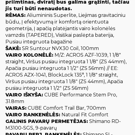
priimtinas, dviratį bus galima grąžinti, tačiau
jis turi būti nenaudotas.
RĖMAS:
Aliumininis Superlite, Liejimas gravitaciniu
būdu, Į efektyvumą ir komfortą orientuota
geometrija, Į apačią platėjantis vairo kolonėlės
vamzdis (TAPERED), Visiškai paslėpta baterija,
Pusiau integruota bagažinė
ŠAKĖ:
SR Suntour NVX30 Coil, 100mm
VAIRO KOLONĖLĖ:
M/Z: ACROS AZF-1039, 1 1/8″
straight, Viršus pusiau integruota 1 1/8″ (ZS 44mm),
Apačia pusiau integruota 1 1/2″ (ZS 56mm) // EE:
ACROS AZX-1041, BlockLock 135°, 1 1/8″ straight,
Viršus pusiau integruota 1 1/8″ (ZS 44mm), Apačia
pusiau integruota 1 1/2″ (ZS 56mm)
VAIRO IŠKYŠA:
CUBE Performance Stem Pro,
31.8mm
VAIRAS:
CUBE Comfort Trail Bar, 700mm
VAIRO RANKENĖLĖS:
Natural Fit Comfort
GALINIS PAVARŲ PERMETĖJAS:
Shimano RD-
M3100-SGS, 9-pavarų
PAVARŲ PERJ. RANKENĖLĖS:
Shimano SL-