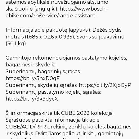
sistemos apytikslė nuvažiuojamo atstumo
skaičiuoklė (anglų k.): https://www.bosch-
ebike.com/en/service/range-assistant .
Informacija apie pakuotę (apytiks.): Dėžės dydis
metrais (1.685 x 0.26 x 0.935); Svoris su įpakavimu
(30.1 kg)
Gamintojo rekomenduojamos pastatymo kojelės,
bagažinės ir skydeliai:
Suderinamų bagažinių sąrašas:
https://bit.ly/3hxD0qF
Suderinamų skydelių sąrašas: https://bit.ly/2XjpGyP
Suderinamų pastatymo kojelių sąrašas:
https://bit.ly/3k9dycX
Ši informacija skirta tik CUBE 2022 kolekcijai.
Sąrašuose pateikta informacija tik apie
CUBE/ACID/RFR prekinių ženklų kojeles, bagažines
ir skydelius. Dviračiams gali tikti ir kitų gamintojų