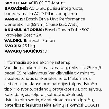
SKYDELIAI:
ACID 65 BB-Mount
BAGAŽINĖ:
ACID SIC pusiau integruota,
suderinama su ACID RILink adapteriu
VARIKLIS:
Bosch Drive Unit Performance
Generation 3 (65Nm) Cruise (250Watt)
AKUMULIATORIUS:
Bosch PowerTube 500;
Įkrovėjas: Bosch 2A
VALDIKLIS:
Bosch Purion
SVORIS:
25.1 kg
PAVARŲ SKAIČIUS:
9
Informacija apie elektrinę sistemą:
Varikliu palaikomas maksimalus greitis – iki 25 km/h
pagal ES reikalavimus. Variklis veikia tik minant,
akseleratoriaus rankenėlės nėra. Maksimalus
atstumas priklauso nuo baterijos talpos, dviračio
tipo ir jo svorio, padangų protektoriaus, oro sąlygų,
kelio dangos, reljefo (įkalnės/nuokalnės),
dviratininko svorio, dviratininko minimo įpročių,
baterijos priežiūros reikalavimų laikymosi. BOSCH