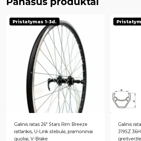
Panašūs produktai
Pristatymas 1-3d.
Pristatym
Galinis ratas 26″ Stars Rim Breeze
Galinis ra
ratlankis, U-Link stebulė, pramoniniai
J19SZ 36H 
guoliai, V-Brake
greitveržl