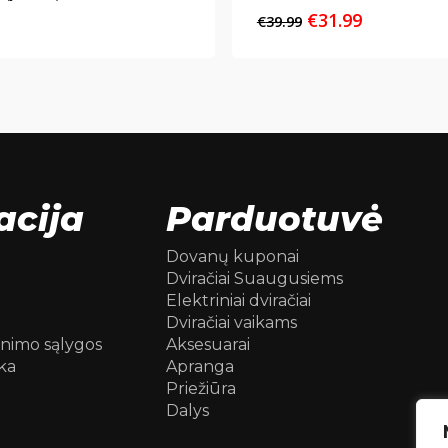
Original
Current
€
31.99
€
39.99
price
price
was:
is:
€39.99.
€31.99.
acija
Parduotuvė
Dovanų kuponai
Dviračiai Suaugusiems
Elektriniai dviračiai
Dviračiai vaikams
inimo sąlygos
Aksesuarai
ka
Apranga
Priežiūra
Dalys