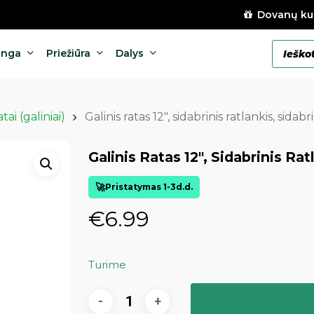
Dovanų ku
Products
anga
Priežiūra
Dalys
search
tai (galiniai)
Galinis ratas 12″, sidabrinis ratlankis, sida
Galinis Ratas 12″, Sidabrinis Rat
Pristatymas 1-3d.d.
€
6.99
Turime