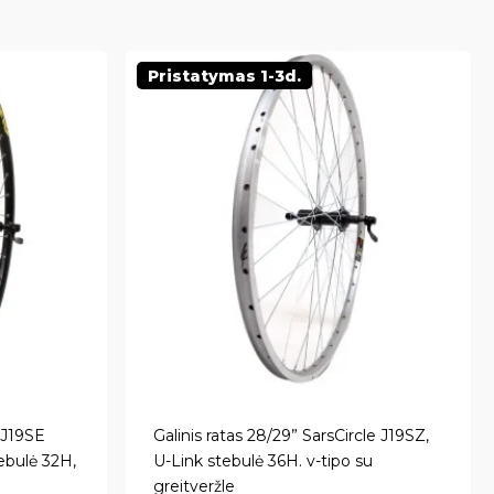
Pristatymas 1-3d.
e J19SE
Galinis ratas 28/29” SarsCircle J19SZ,
ebulė 32H,
U-Link stebulė 36H. v-tipo su
greitveržle