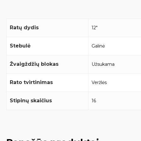
Ratų dydis
12"
Stebulė
Galinė
Žvaigždžių blokas
Užsukama
Rato tvirtinimas
Veržlės
Stipinų skaičius
16