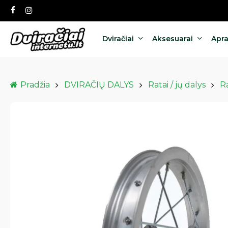
Skip
facebook
instagram
to
main
content
Dviračiai
Aksesuarai
Apr
Pradžia
DVIRAČIŲ DALYS
Ratai / jų dalys
Ra