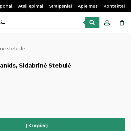
ponai
Atsiliepimai
Straipsniai
Apie mus
Kontaktai
accoun
brinė stebulė
lankis, Sidabrinė Stebulė
Į Krepšelį