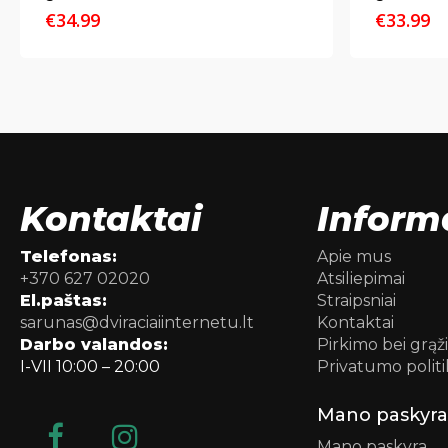
€
34.99
€
33.99
Kontaktai
Inform
Telefonas:
Apie mus
+370 627 02020
Atsiliepimai
El.paštas:
Straipsniai
sarunas@dviraciaiinternetu.lt
Kontaktai
Darbo valandos:
Pirkimo bei grąž
I-VII 10:00 – 20:00
Privatumo politi
Mano paskyra
Mano paskyra