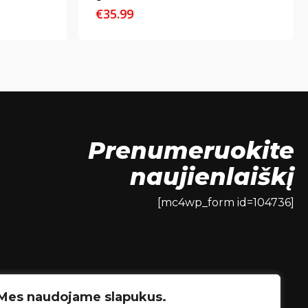
€
35.99
Prenumeruokite
naujienlaiškį
[mc4wp_form id=104736]
Mes naudojame slapukus.