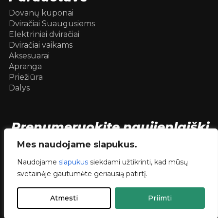
Dovanų kuponai
Dviračiai Suaugusiems
Elektriniai dviračiai
Dviračiai vaikams
Aksesuarai
Apranga
Priežiūra
Dalys
Prenumeruokite naujienlaiškį
[mc4wp_form id=104736]
Mes naudojame slapukus.
Naudojame
slapukus
siekdami užtikrinti, kad mūsų
svetainėje gautumėte geriausią patirtį.
© 2026 Dviračiai internetu .
dev.
RVNSKI
Atmesti
Priimti