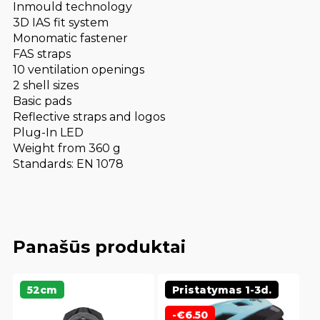
Inmould technology
3D IAS fit system
Monomatic fastener
FAS straps
10 ventilation openings
2 shell sizes
Basic pads
Reflective straps and logos
Plug-In LED
Weight from 360 g
Standards: EN 1078
Panašūs produktai
52cm
Pristatymas 1-3d.
-
€
6.50