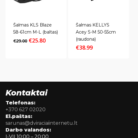
Šalmas KLS Blaze
Šalmas KELLYS
58-61cm M-L (baltas)
Acey S-M 50-55cm
Original
Current
(raudona)
€
25.80
€
29.00
price
price
€
38.99
was:
is:
€29.00.
€25.80.
Kontaktai
Telefonas:
+370 627 02020
El.paštas:
sarunas@dviraciaiinternetu.lt
Darbo valandos:
I-VII 10:00 – 20:00