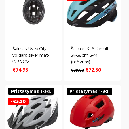
Šalmas Uvex City i-
Šalmas KLS Result
vo dark silver mat-
54-58cm S-M
52-57CM
(mėlynas)
Original
Current
€
74.95
€
72.50
€
79.00
price
price
was:
is:
€79.00.
€72.50.
Pristatymas 1-3d.
Pristatymas 1-3d.
-
€
3.20