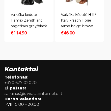
Vaikiška kėdutė
Vaikiška kėdutė HTP
Hamax Zenith ant
Italy Fraach T prie
bagažinės grey/black
rėmo beige-brown
€
114.90
€
46.00
Kontaktai
Telefonas:
+370 627 02020
El.paštas:
sarunas@dviraciaiinternetu.lt
Darbo valandos:
I-VII 10:00 – 20:00