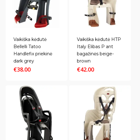
Vaikiška kėdutė
Vaikiška kėdutė HTP
Bellelli Tatoo
Italy Elibas P ant
Handlefix priekinė
bagažinės beige-
dark grey
brown
€
38.00
€
42.00