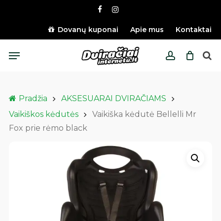
Skip
facebook
instagram
to
main
Dovanų kuponai
Apie mus
Kontaktai
content
Menu
account
Pradžia
AKSESUARAI DVIRAČIAMS
Vaikiškos kėdutės
Vaikiška kėdutė Bellelli Mr
Fox prie rėmo black