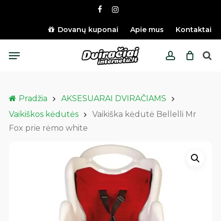
Skip
facebook
instagram
to
main
Dovanų kuponai
Apie mus
Kontaktai
content
Menu
account
Pradžia
AKSESUARAI DVIRAČIAMS
Vaikiškos kėdutės
Vaikiška kėdutė Bellelli Mr
Fox prie rėmo white