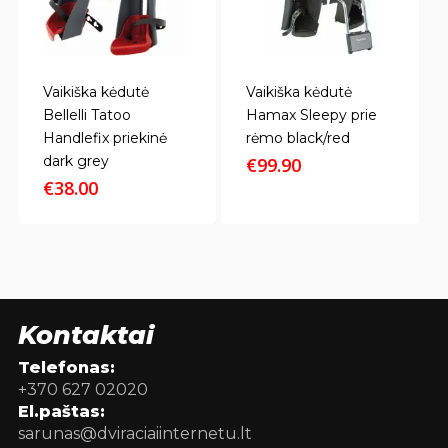
Vaikiška kėdutė
Vaikiška kėdutė
Bellelli Tatoo
Hamax Sleepy prie
Handlefix priekinė
rėmo black/red
dark grey
€
99.90
€
38.00
Kontaktai
Telefonas:
+370 627 02020
El.paštas:
sarunas@dviraciaiinternetu.lt