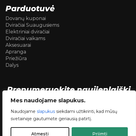
Parduotuvė
Dovanų kuponai
Dviračiai Suaugusiems
Elektriniai dviračiai
Dviračiai vaikams
Aksesuarai
Apranga
Priežiūra
Dalys
Prenumeruokite naujienlaiškį
[mc4wp_form id=104736]
Mes naudojame slapukus.
Naudojame
slapukus
siekdami užtikrinti, kad mūsų
svetainėje gautumėte geriausią patirtį.
© 2026 Dviračiai internetu .
dev.
RVNSKI
Atmesti
Priimti