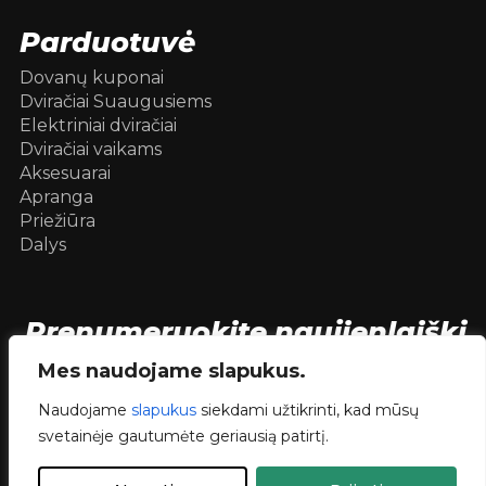
Parduotuvė
Dovanų kuponai
Dviračiai Suaugusiems
Elektriniai dviračiai
Dviračiai vaikams
Aksesuarai
Apranga
Priežiūra
Dalys
Prenumeruokite naujienlaiškį
[mc4wp_form id=104736]
Mes naudojame slapukus.
Naudojame
slapukus
siekdami užtikrinti, kad mūsų
svetainėje gautumėte geriausią patirtį.
© 2026 Dviračiai internetu .
dev.
RVNSKI