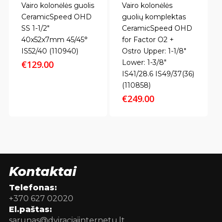
Vairo kolonėlės guolis
Vairo kolonėlės
CeramicSpeed OHD
guolių komplektas
SS 1-1/2"
CeramicSpeed OHD
40x52x7mm 45/45°
for Factor O2 +
IS52/40 (110940)
Ostro Upper: 1-1/8"
Lower: 1-3/8"
€
129.00
IS41/28.6 IS49/37(36)
(110858)
€
249.00
Kontaktai
Telefonas:
+370 627 02020
El.paštas:
sarunas@dviraciaiinternetu.lt