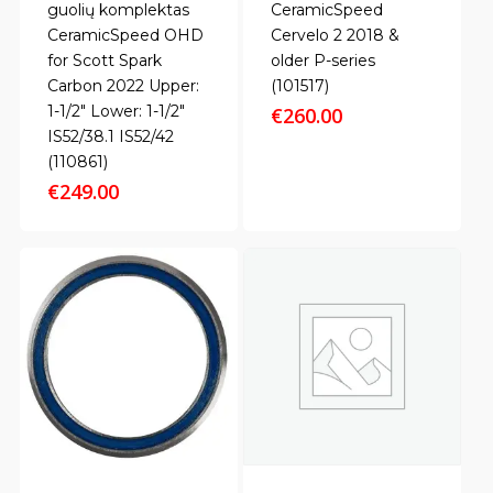
guolių komplektas
CeramicSpeed
CeramicSpeed OHD
Cervelo 2 2018 &
for Scott Spark
older P-series
Carbon 2022 Upper:
(101517)
1-1/2" Lower: 1-1/2"
€
260.00
IS52/38.1 IS52/42
(110861)
€
249.00