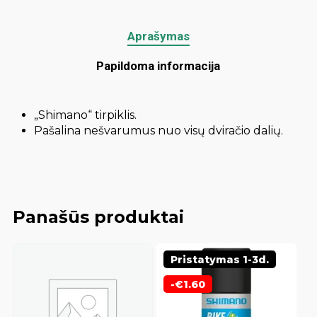
Aprašymas
Papildoma informacija
„Shimano“ tirpiklis.
Pašalina nešvarumus nuo visų dviračio dalių.
Panašūs produktai
Pristatymas 1-3d.
-
€
1.60