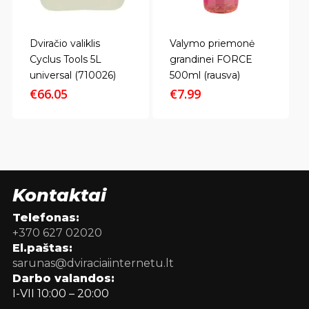
Dviračio valiklis
Valymo priemonė
Cyclus Tools 5L
grandinei FORCE
universal (710026)
500ml (rausva)
€
66.05
€
7.99
Kontaktai
Telefonas:
+370 627 02020
El.paštas:
sarunas@dviraciaiinternetu.lt
Darbo valandos:
I-VII 10:00 – 20:00