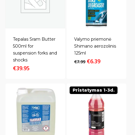
Tepalas Sram Butter
Valymo priemonė
500ml for
Shimano aerozolinis
suspension forks and
125ml
shocks
Original
Current
€
6.39
€
7.99
price
price
€
39.95
was:
is:
€7.99.
€6.39.
Pristatymas 1-3d.