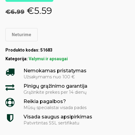
Original
Current
€
5.59
€
6.99
price
price
was:
is:
Neturime
€6.99.
€5.59.
Produkto kodas:
51683
Kategorija:
Valymui ir apsaugai
Nemokamas pristatymas
Užsakymams nuo 100 €
Pinigų grąžinimo garantija
Grąžinkite prekes per 14 dienų
Reikia pagalbos?
Mūsų specialistai visada padės
Visada saugus apsipirkimas
Patvirtintas SSL sertifikatu