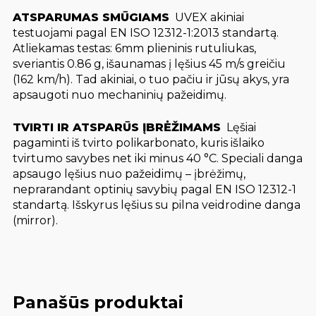
ATSPARUMAS SMŪGIAMS
 UVEX akiniai
testuojami pagal EN ISO 12312-1:2013 standartą.
Atliekamas testas: 6mm plieninis rutuliukas,
sveriantis 0.86 g, išaunamas į lęšius 45 m/s greičiu
(162 km/h). Tad akiniai, o tuo pačiu ir jūsų akys, yra
apsaugoti nuo mechaninių pažeidimų.
TVIRTI IR ATSPARŪS ĮBRĖŽIMAMS
 Lęšiai
pagaminti iš tvirto polikarbonato, kuris išlaiko
tvirtumo savybes net iki minus 40 °C. Speciali danga
apsaugo lęšius nuo pažeidimų – įbrėžimų,
neprarandant optinių savybių pagal EN ISO 12312-1
standartą. Išskyrus lęšius su pilna veidrodine danga
(mirror).
Panašūs produktai