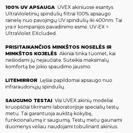
100% UV APSAUGA
 UVEX akiniuose esantys
UltraVioletinių spindulių filtrai 100% apsaugo
rainelę nuo pavojingų UV spindulių iki 400nm. Tai
yra ir kompanijos pavadinimo esmė. UV-EX =
UltraViolet EXcluded.
PRISITAIKANČIOS MINKŠTOS NOSELĖS IR
MINKŠTOS KOJELĖS
 Akiniai tinka tuomet, kai
nešiodami jų nejaučiate. Suteikia maksimalų
komfortą be jokio spaudimo jausmo.
LITEMIRROR
 Lęšiai papildomai apsaugo nuo
infraraudonųjų spindulių.
SAUGUMO TESTAI
 Visi UVEX akinių modeliai
kruopščiai tikrinami laboratorijoje specialių testų
metu. Tai garantuoja aukštą kokybę,
funkcionalumą ir saugumą. Testų metu gaunami
duomenys vėliau naudojami tobulinant akinius.