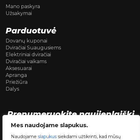
Mano paskyra
Užsakymai
Parduotuvė
Dovanų kuponai
Dviračiai Suaugusiems
Elektriniai dviračiai
Dviračiai vaikams
Aksesuarai
Apranga
Priežiūra
Dalys
Prenumeruokite naujienlaiškį
[mc4wp_form id=104736]
Mes naudojame slapukus.
Naudojame
slapukus
siekdami užtikrinti, kad mūsų