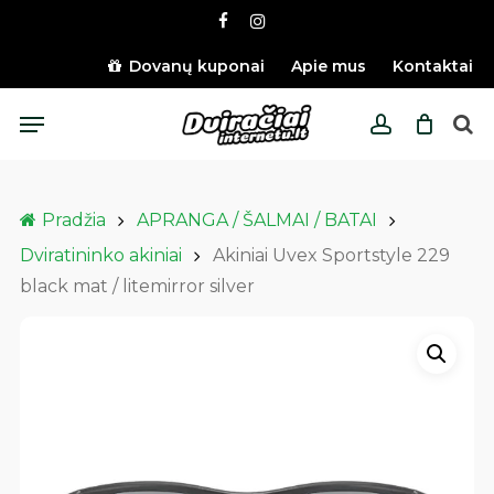
Skip
facebook
instagram
to
main
Dovanų kuponai
Apie mus
Kontaktai
content
Menu
account
Pradžia
APRANGA / ŠALMAI / BATAI
Dviratininko akiniai
Akiniai Uvex Sportstyle 229
black mat / litemirror silver