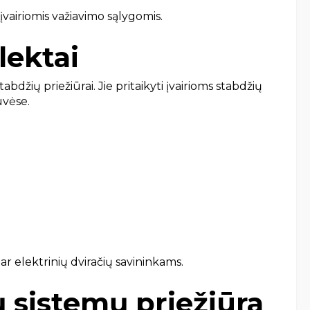
įvairiomis važiavimo sąlygomis.
lektai
džių priežiūrai. Jie pritaikyti įvairioms stabdžių
uvėse.
r elektrinių dviračių savininkams.
 sistemų priežiūra