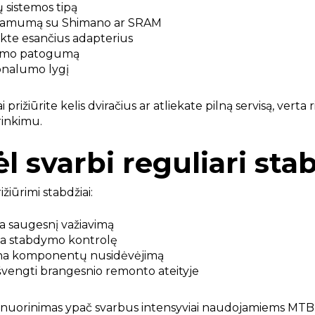
ų sistemos tipą
namumą su Shimano ar SRAM
te esančius adapterius
imo patogumą
onalumo lygį
 prižiūrite kelis dviračius ar atliekate pilną servisą, ver
rinkimu.
l svarbi reguliari sta
žiūrimi stabdžiai:
na saugesnį važiavimą
a stabdymo kontrolę
na komponentų nusidėvėjimą
 išvengti brangesnio remonto ateityje
nuorinimas ypač svarbus intensyviai naudojamiems MTB ir