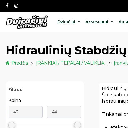
Skip
facebook
instagram
to
main
content
Dviračiai
Aksesuarai
Apr
Hidraulinių Stabdži
Pradžia
ĮRANKIAI / TEPALAI / VALIKLIAI
Įrankia
Hidraulinių 
Filtras
Šioje kateg
Kaina
hidraulinių
Tinkamai pri
efektyv