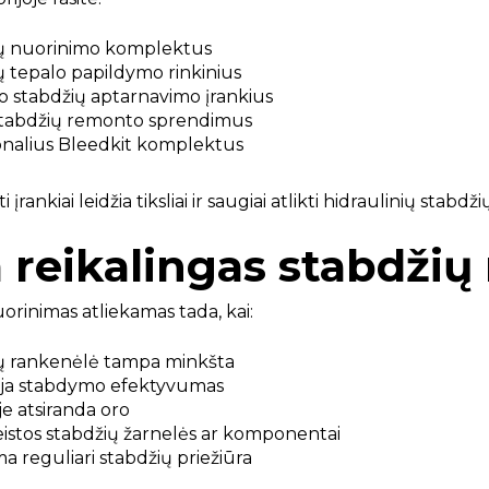
ų nuorinimo komplektus
ų tepalo papildymo rinkinius
 stabdžių aptarnavimo įrankius
tabdžių remonto sprendimus
onalius Bleedkit komplektus
i įrankiai leidžia tiksliai ir saugiai atlikti hidraulinių sta
reikalingas stabdžių
orinimas atliekamas tada, kai:
ų rankenėlė tampa minkšta
ja stabdymo efektyvumas
je atsiranda oro
istos stabdžių žarnelės ar komponentai
a reguliari stabdžių priežiūra