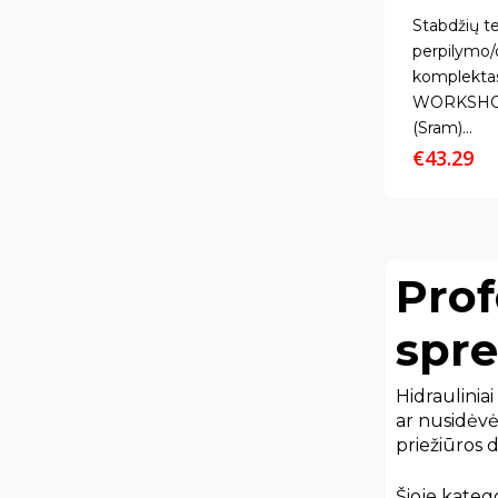
Stabdžių t
perpilymo/
komplektas
WORKSHOP
(Sram)...
€
43.29
Prof
spr
Hidrauliniai
ar nusidėvė
priežiūros da
Šioje katego