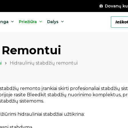
Dovanų ku
Products
anga
Priežiūra
Dalys
search
ų Remontui
i
Hidraulinių stabdžių remontui
stabdžių remonto įrankiai skirti profesionaliai stabdžių si
orijoje rasite Bleedkit stabdžių nuorinimo komplektus, p
 stabdžių sistemoms.
žiūrimi hidrauliniai stabdžiai užtikrina:
esnį stabdymą