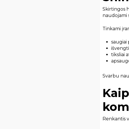
Skirtingos 
naudojami sp
Tinkami įran
saugiai 
išvengt
tiksliai
apsaug
Svarbu naud
Kaip
kom
Renkantis v