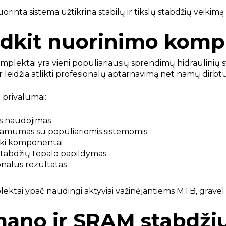
rinta sistema užtikrina stabilų ir tikslų stabdžių veikimą 
dkit nuorinimo komp
plektai yra vieni populiariausių sprendimų hidraulinių stab
r leidžia atlikti profesionalų aptarnavimą net namų dirbt
 privalumai:
s naudojimas
amumas su populiariomis sistemomis
ki komponentai
 stabdžių tepalo papildymas
onalus rezultatas
ektai ypač naudingi aktyviai važinėjantiems MTB, gravel a
ano ir SRAM stabdžių