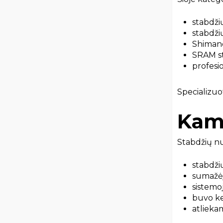
stabdži
stabdži
Shimano
SRAM s
profesi
Specializuot
Kam 
Stabdžių nu
stabdži
sumažė
sistemo
buvo ke
atliekam