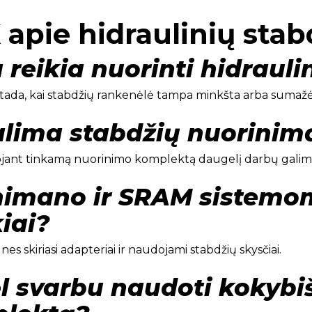
apie hidraulinių sta
 reikia nuorinti hidrauli
 tada, kai stabdžių rankenėlė tampa minkšta arba suma
alima stabdžių nuorinim
jant tinkamą nuorinimo komplektą daugelį darbų galima a
himano ir SRAM sistemoms
iai?
 nes skiriasi adapteriai ir naudojami stabdžių skysčiai.
l svarbu naudoti kokybi