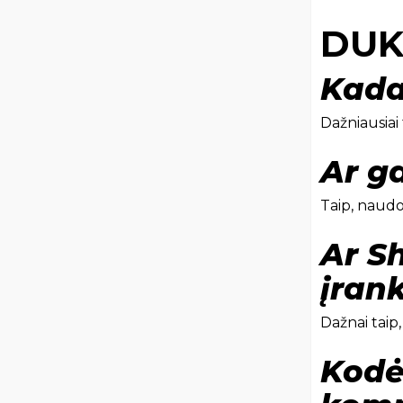
DUK 
Kada
Dažniausiai
Ar g
Taip, naudo
Ar S
įrank
Dažnai taip,
Kodė