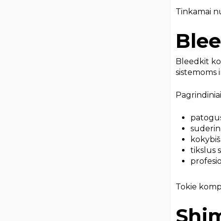
Tinkamai nuo
Blee
Bleedkit kom
sistemoms i
Pagrindiniai
patogu
suderin
kokybiš
tikslus
profesi
Tokie kompl
Shim