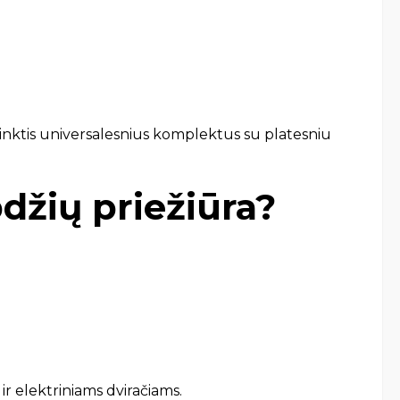
ta rinktis universalesnius komplektus su platesniu
bdžių priežiūra?
 elektriniams dviračiams.