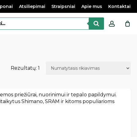
ponai
Atsiliepimai
Straipsniai
Apie mus
Kontaktai
accoun
Rezultatų: 1
stemos priežiūrai, nuorinimui ir tepalo papildymui.
ritaikytus Shimano, SRAM ir kitoms populiarioms