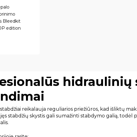
epalo
orinimo
 Bleedkit
 edition
esionalūs hidraulinių
endimai
 stabdžiai reikalauja reguliarios priežiūros, kad išliktų ma
jęs stabdžių skystis gali sumažinti stabdymo galią, todėl p
lis.
rijoje rasite: