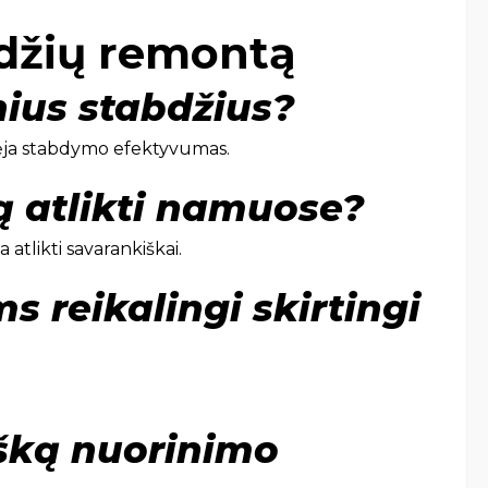
bdžių remontą
nius stabdžius?
žėja stabdymo efektyvumas.
ą atlikti namuose?
tlikti savarankiškai.
 reikalingi skirtingi
šką nuorinimo