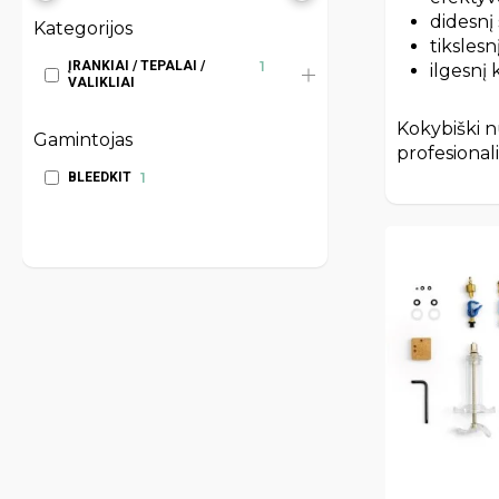
didesn
Kategorijos
tikslesn
ĮRANKIAI / TEPALAI /
1
ilgesnį
VALIKLIAI
Kokybiški nu
Gamintojas
profesional
BLEEDKIT
1