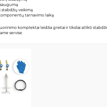
į saugumą
į stabdžių veikimą
 komponentų tarnavimo laiką
orinimo komplektai leidžia greitai ir tiksliai atlikti stab
iame servise.