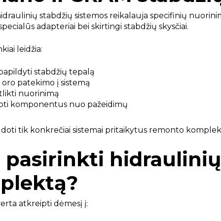
hidraulinių stabdžių sistemos reikalauja specifinių nuor
ecialūs adapteriai bei skirtingi stabdžių skysčiai.
kiai leidžia:
papildyti stabdžių tepalą
i oro patekimo į sistemą
 atlikti nuorinimą
oti komponentus nuo pažeidimų
oti tik konkrečiai sistemai pritaikytus remonto komplek
 pasirinkti hidraulin
plektą?
erta atkreipti dėmesį į: