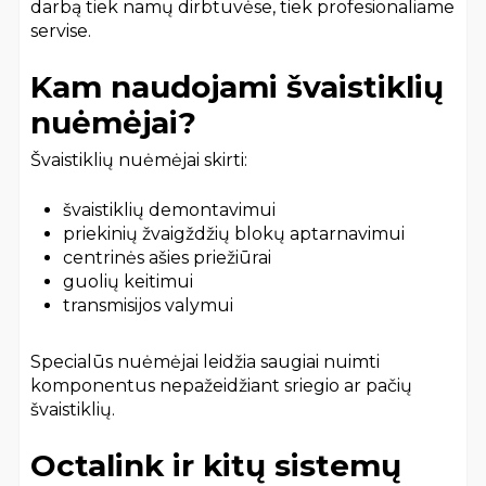
darbą tiek namų dirbtuvėse, tiek profesionaliame
servise.
Kam naudojami švaistiklių
nuėmėjai?
Švaistiklių nuėmėjai skirti:
švaistiklių demontavimui
priekinių žvaigždžių blokų aptarnavimui
centrinės ašies priežiūrai
guolių keitimui
transmisijos valymui
Specialūs nuėmėjai leidžia saugiai nuimti
komponentus nepažeidžiant sriegio ar pačių
švaistiklių.
Octalink ir kitų sistemų