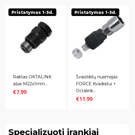
Pristatymas 1-3d.
Pristatymas 1-3d.
Raktas OKTALINK
Švaistiklių nuėmėjas
ašiai M22x1mm...
FORCE Kvadratui +
Octalink...
€
7.99
€
11.99
Specializuoti įrankiai