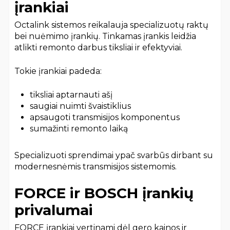
įrankiai
Octalink sistemos reikalauja specializuotų raktų
bei nuėmimo įrankių. Tinkamas įrankis leidžia
atlikti remonto darbus tiksliai ir efektyviai.
Tokie įrankiai padeda:
tiksliai aptarnauti ašį
saugiai nuimti švaistiklius
apsaugoti transmisijos komponentus
sumažinti remonto laiką
Specializuoti sprendimai ypač svarbūs dirbant su
modernesnėmis transmisijos sistemomis.
FORCE ir BOSCH įrankių
privalumai
FORCE įrankiai vertinami dėl gero kainos ir