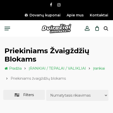
Skip
facebook
instagram
to
Close
main
Dovanų kuponai
Apie mus
Kontaktai
Filters
content
Menu
account
Priekiniams Žvaigždžių
Blokams
Pradžia
ĮRANKIAI / TEPALAI / VALIKLIAI
Įrankiai
Priekiniams žvaigždžių blokams
Filters