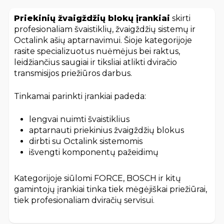
Priekinių žvaigždžių blokų įrankiai
skirti
profesionaliam švaistiklių, žvaigždžių sistemų ir
Octalink ašių aptarnavimui. Šioje kategorijoje
rasite specializuotus nuėmėjus bei raktus,
leidžiančius saugiai ir tiksliai atlikti dviračio
transmisijos priežiūros darbus.
Tinkamai parinkti įrankiai padeda:
lengvai nuimti švaistiklius
aptarnauti priekinius žvaigždžių blokus
dirbti su Octalink sistemomis
išvengti komponentų pažeidimų
Kategorijoje siūlomi FORCE, BOSCH ir kitų
gamintojų įrankiai tinka tiek mėgėjiškai priežiūrai,
tiek profesionaliam dviračių servisui.