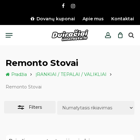
Skip
facebook
instagram
to
Close
main
Dovanų kuponai
Apie mus
Kontaktai
Filters
content
Menu
account
Remonto Stovai
Pradžia
ĮRANKIAI / TEPALAI / VALIKLIAI
Remonto Stovai
Filters