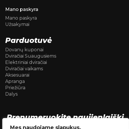
Mano paskyra
Mano paskyra
Užsakymai
Parduotuvė
Dovanų kuponai
Dviračiai Suaugusiems
Elektriniai dviračiai
Dviračiai vaikams
Aksesuarai
Apranga
Priežiūra
Dalys
Prenumeruokite naujienlaiškį
[mc4wp_form id=104736]
Mes naudojame slapukus.