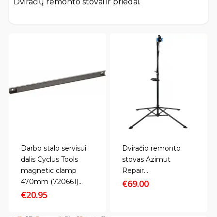
Dviračių remonto stovai ir priedai.
Darbo stalo servisui
Dviračio remonto
dalis Cyclus Tools
stovas Azimut
magnetic clamp
Repair...
470mm (720661)...
€
69.00
€
20.95