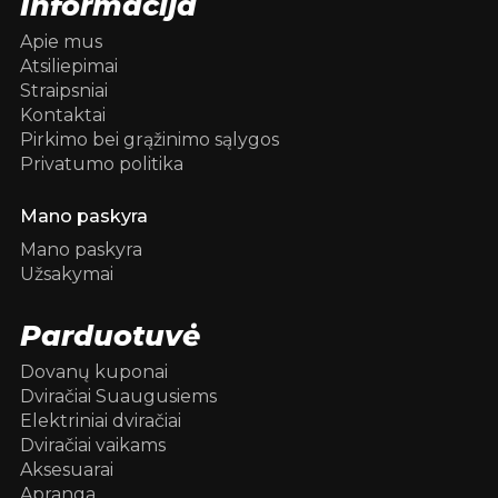
Informacija
Apie mus
Atsiliepimai
Straipsniai
Kontaktai
Pirkimo bei grąžinimo sąlygos
Privatumo politika
Mano paskyra
Mano paskyra
Užsakymai
Parduotuvė
Dovanų kuponai
Dviračiai Suaugusiems
Elektriniai dviračiai
Dviračiai vaikams
Aksesuarai
Apranga