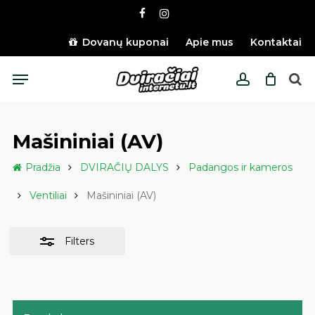
Skip
facebook
instagram
to
Close
main
Dovanų kuponai
Apie mus
Kontaktai
Filters
content
Menu
account
Mašininiai (AV)
Pradžia
DVIRAČIŲ DALYS
Padangos ir kameros
Ventiliai
Mašininiai (AV)
Filters