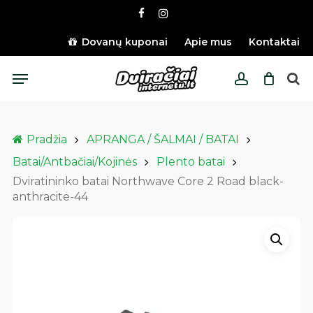
Skip
facebook
instagram
to
main
Dovanų kuponai
Apie mus
Kontaktai
content
Menu
account
Pradžia
APRANGA / ŠALMAI / BATAI
Batai/Antbačiai/Kojinės
Plento batai
Dviratininko batai Northwave Core 2 Road black-
anthracite-44