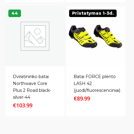
44
Pristatymas 1-3d.
Dviratininko batai
Batai FORCE plento
Northwave Core
LASH 42
Plus 2 Road black-
(juodi/fluorescenciniai)
silver-44
€
89.99
€
103.99