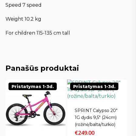
Speed 7 speed
Weight 10.2 kg
For children 115-135 cm tall
Panašūs produktai
Pristatymas 1-3d.
Pristatymas 1-3d.
SPRINT Calypso 20″
1G dydis 9,5″ (24cm)
(rožinė/balta/turkio)
€
249.00