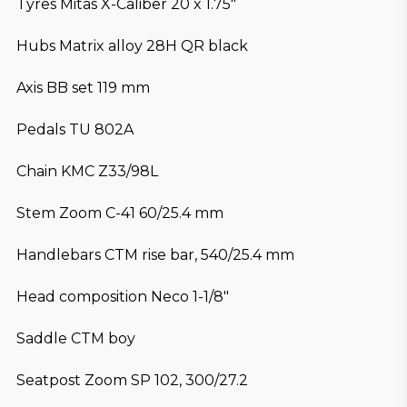
Tyres Mitas X-Caliber 20 x 1.75″
Hubs Matrix alloy 28H QR black
Axis BB set 119 mm
Pedals TU 802A
Chain KMC Z33/98L
Stem Zoom C-41 60/25.4 mm
Handlebars CTM rise bar, 540/25.4 mm
Head composition Neco 1-1/8″
Saddle CTM boy
Seatpost Zoom SP 102, 300/27.2