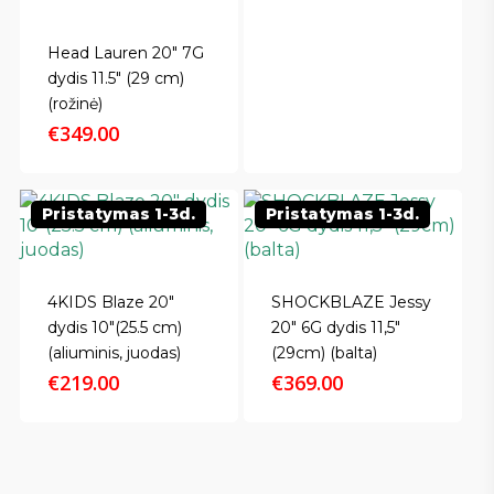
Head Lauren 20″ 7G
dydis 11.5″ (29 cm)
(rožinė)
€
349.00
Pristatymas 1-3d.
Pristatymas 1-3d.
4KIDS Blaze 20″
SHOCKBLAZE Jessy
dydis 10″(25.5 cm)
20″ 6G dydis 11,5″
(aliuminis, juodas)
(29cm) (balta)
€
219.00
€
369.00