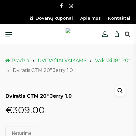
Skip
facebook
instagram
to
main
Dovanų kuponai
Apie mus
Kontaktai
content
Menu
account
Pradžia
DVIRAČIAI VAIKAMS
Vaikiški 18"-20"
Dviratis CTM 20″ Jerry 1.0
Dviratis CTM 20″ Jerry 1.0
€
309.00
Neturime