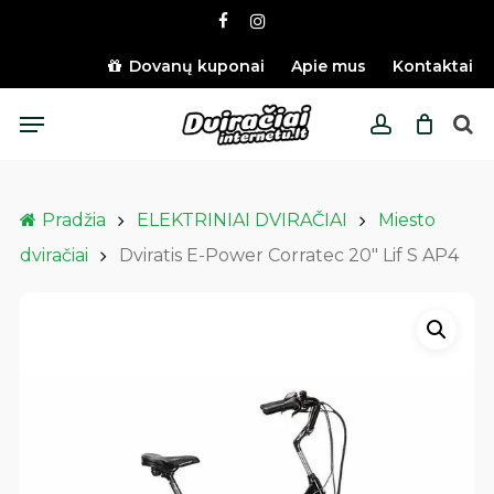
Skip
facebook
instagram
to
main
Dovanų kuponai
Apie mus
Kontaktai
content
Menu
account
Pradžia
ELEKTRINIAI DVIRAČIAI
Miesto
dviračiai
Dviratis E-Power Corratec 20″ Lif S AP4