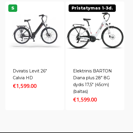
S
Pristatymas 1-3d.
Dviratis Levit 26″
Elektrinis BARTON
Calvia HD
Diana plus 28″ 8G
dydis 17,5″ (45cm)
€
1,599.00
(baltas)
€
1,599.00