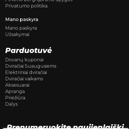
Privatumo politika
Mano paskyra
Mano paskyra
Užsakymai
Parduotuvė
Dovanų kuponai
Dviračiai Suaugusiems
Elektriniai dviračiai
Dviračiai vaikams
Aksesuarai
Apranga
Priežiūra
Dalys
Prenumeruokite naujienlaiškį