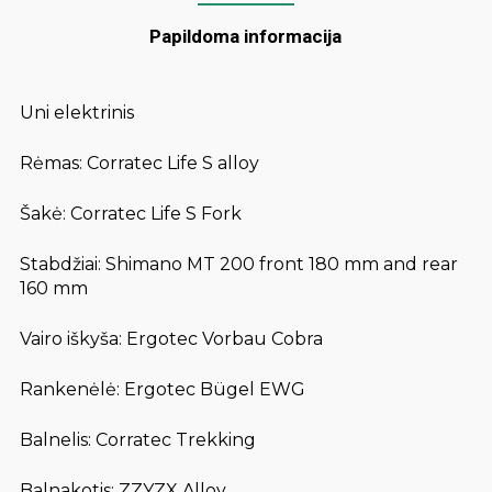
Papildoma informacija
Uni elektrinis
Rėmas: Corratec Life S alloy
Šakė: Corratec Life S Fork
Stabdžiai: Shimano MT 200 front 180 mm and rear
160 mm
Vairo iškyša: Ergotec Vorbau Cobra
Rankenėlė: Ergotec Bügel EWG
Balnelis: Corratec Trekking
Balnakotis: ZZYZX Alloy