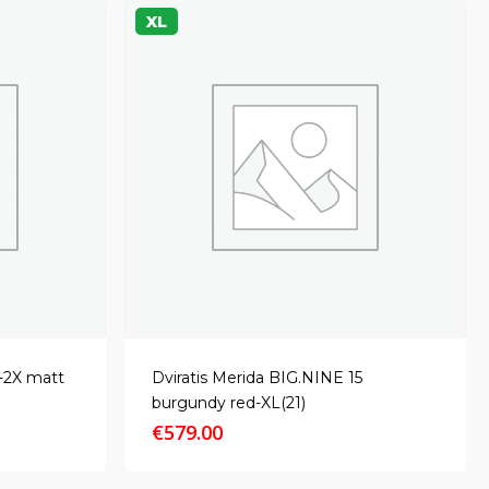
XL
-2X matt
Dviratis Merida BIG.NINE 15
burgundy red-XL(21)
€
579.00