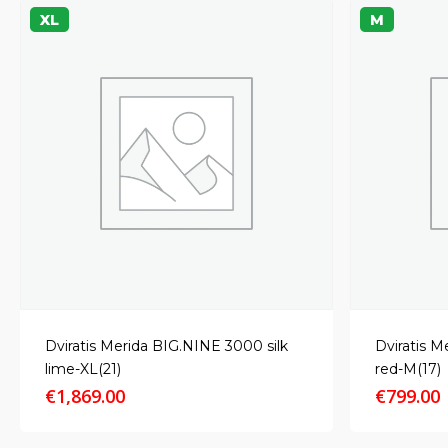
XL
M
Dviratis Merida BIG.NINE 3000 silk
Dviratis M
lime-XL(21)
red-M(17)
€
1,869.00
€
799.00