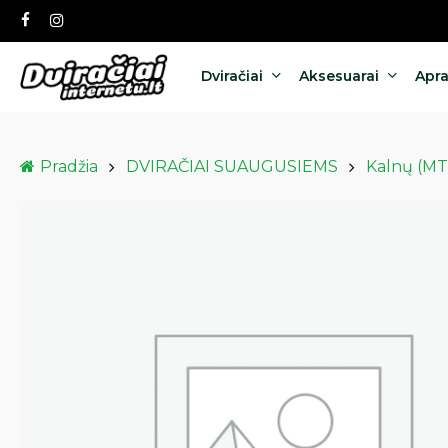
Skip
facebook
instagram
to
main
content
Dviračiai
Aksesuarai
Apr
Pradžia
DVIRAČIAI SUAUGUSIEMS
Kalnų (MT