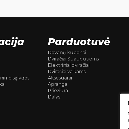
acija
Parduotuvė
Dovanų kuponai
Dviračiai Suaugusiems
Elektriniai dviračiai
Dviračiai vaikams
inimo sąlygos
Aksesuarai
ka
Apranga
Priežiūra
Dalys