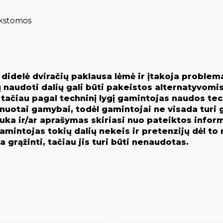
nkstomos
č didelė dviračių paklausa lėmė ir įtakoja problem
 naudoti dalių gali būti pakeistos alternatyvomis
., tačiau pagal techninį lygį gamintojas naudos te
tai gamybai, todėl gamintojai ne visada turi ga
uka ir/ar aprašymas skiriasi nuo pateiktos inform
intojas tokių dalių nekeis ir pretenzijų dėl to n
 grąžinti, tačiau jis turi būti nenaudotas.