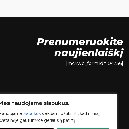
Prenumeruokite
naujienlaiškį
[mc4wp_form id=104736]
Mes naudojame slapukus.
Naudojame
slapukus
siekdami užtikrinti, kad mūsų
svetainėje gautumėte geriausią patirtį.