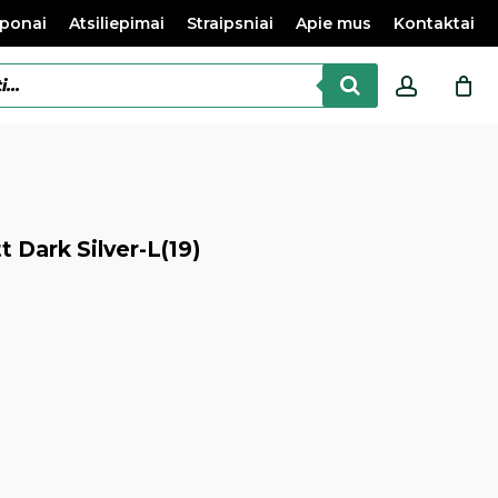
ponai
Atsiliepimai
Straipsniai
Apie mus
Kontaktai
accoun
 Dark Silver-L(19)