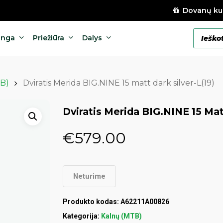
Dovanų ku
Products
anga
Priežiūra
Dalys
search
B)
Dviratis Merida BIG.NINE 15 matt dark silver-L(19)
Dviratis Merida BIG.NINE 15 Matt
€
579.00
Neturime
Produkto kodas:
A62211A00826
Kategorija:
Kalnų (MTB)