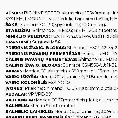
RĖMAS:
BIG.NINE SPEED; aliumininis; 135x9mm gali
SYSTEM, FMOUNT – yra skydelių tvirtinimo taškai, K-M
ŠAKĖ:
Suntour XCT30; spyruoklinė; 100mm eiga
STABDŽIAI:
Shimano ST-EF505; BR-MT200 suportas; hid
MINIKLIO VELENAS:
FSA TH-7420ST-W, Uždari guoli
GRANDINĖ:
Sunrace M84
PRIEKINIS ŽVAIG. BLOKAS:
Shimano TY301; 42-34-24 
PRIEKINIS PAVARŲ PERMETĖJAS:
Shimano FD-TY
GALINIS PAVARŲ PERMETĖJAS:
Shimano RD-M310
GALINIS ŽVAIG. BLOKAS:
Sunrace CSM558AU; 11-32 
VAIRAS:
Merida CC; aliumininis; 690mm ilgis; 15mm iš
VAIRO IŠKYŠA:
Merida CC; aliumininė; 31.8mm diame
VAIRO KOLONĖLĖ:
FSA NO.10
ĮVORĖS:
Priekinė: Shimano TX505; 100x9mm plotis; 32 
PEDALAI:
VP VPE-891
RATLANKIAI:
Merida CC; 17mm vidinis plotis; aliuminin
BALNELIS:
Merida Sport comfort
BALNELIO LAIKIKLIS:
Merida CC; aliumininis; 30.9
PAVARŲ PERJ. RANKENĖLĖS:
Shimano ST-EF505