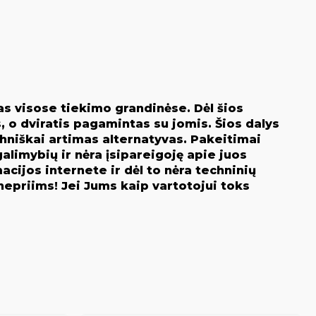
as visose tiekimo grandinėse. Dėl šios
, o dviratis pagamintas su jomis. Šios dalys
chniškai artimas alternatyvas. Pakeitimai
limybių ir nėra įsipareigoję apie juos
acijos internete ir dėl to nėra techninių
epriims! Jei Jums kaip vartotojui toks