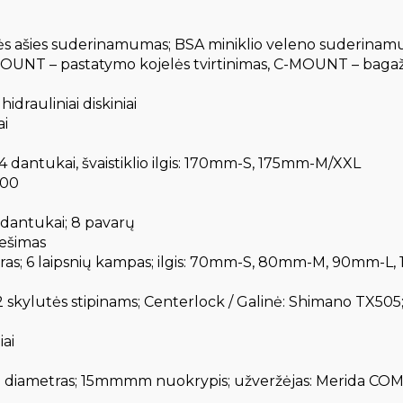
nės ašies suderinamumas; BSA miniklio veleno suderin
OUNT – pastatymo kojelės tvirtinimas, C-MOUNT – bagaži
rauliniai diskiniai
ai
dantukai, švaistiklio ilgis: 170mm-S, 175mm-M/XXL
700
dantukai; 8 pavarų
nešimas
tras; 6 laipsnių kampas; ilgis: 70mm-S, 80mm-M, 90mm-
skylutės stipinams; Centerlock / Galinė: Shimano TX505;
iai
mm diametras; 15mmmm nuokrypis; užveržėjas: Merida C