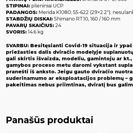
STIPINAI:
plieniniai UCP
PADANGOS:
Merida K1080; 55-622 (29×2.2″); nesula
STABDŽIŲ DISKAI:
Shimano RT10, 160 / 160 mm
PAVARŲ SKAIČIUS:
24
SVORIS:
14.6 kg
SVARBU: Besitęsianti Covid-19 situacija ir ypa
priežasties dalis dviračio modelyje suplanuotų
gali skirtis išvaizda, modeliu, gamintoju ar kt
gamybos proceso metu daromi vykstant suplanuo
pranešti iš anksto. Jeigu gauto dviračio nuotra
suderinamumo ar eksploatacijos problemų – gam
pakeitimas nebus priimtinas, dviratį bus galima
Panašūs produktai