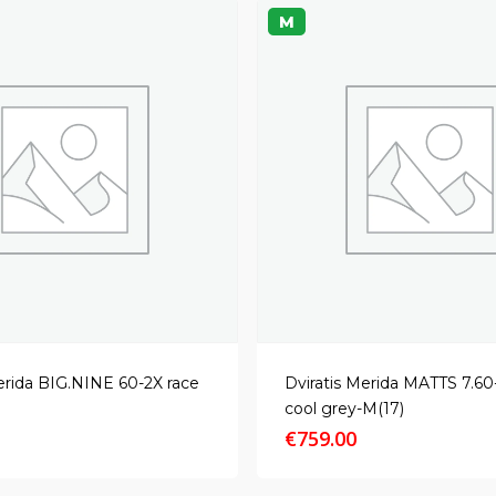
M
erida BIG.NINE 60-2X race
Dviratis Merida MATTS 7.60
cool grey-M(17)
€
759.00