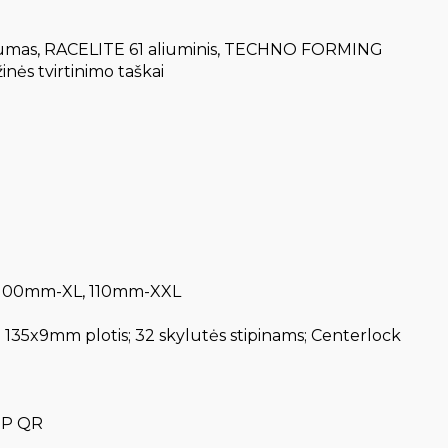
amumas, RACELITE 61 aliuminis, TECHNO FORMING
nės tvirtinimo taškai
L, 100mm-XL, 110mm-XXL
 135x9mm plotis; 32 skylutės stipinams; Centerlock
OMP QR