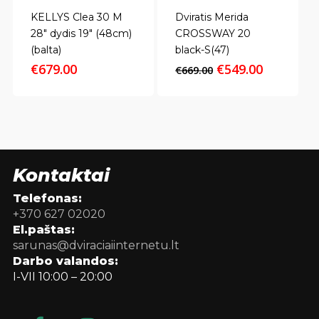
KELLYS Clea 30 M
Dviratis Merida
28″ dydis 19″ (48cm)
CROSSWAY 20
(balta)
black-S(47)
Original
Current
€
679.00
€
549.00
€
669.00
price
price
was:
is:
€669.00.
€549.00.
Kontaktai
Telefonas:
+370 627 02020
El.paštas:
sarunas@dviraciaiinternetu.lt
Darbo valandos:
I-VII 10:00 – 20:00