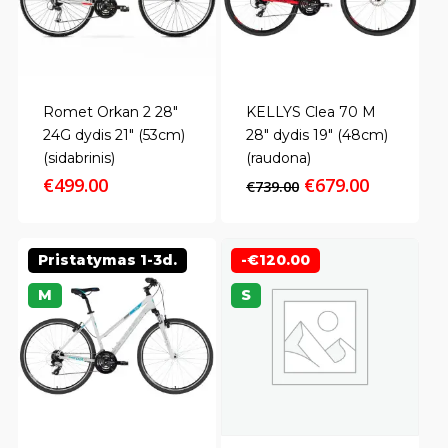
Romet Orkan 2 28″
KELLYS Clea 70 M
24G dydis 21″ (53cm)
28″ dydis 19″ (48cm)
(sidabrinis)
(raudona)
Original
Current
€
499.00
€
679.00
€
739.00
price
price
was:
is:
€739.00.
€679.00.
Pristatymas 1-3d.
-
€
120.00
M
S