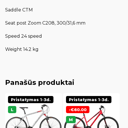
Saddle CTM
Seat post Zoom C208, 300/31,6 mm
Speed 24 speed
Weight 14.2 kg
Panašūs produktai
Pristatymas 1-3d.
Pristatymas 1-3d.
L
-
€
60.00
M