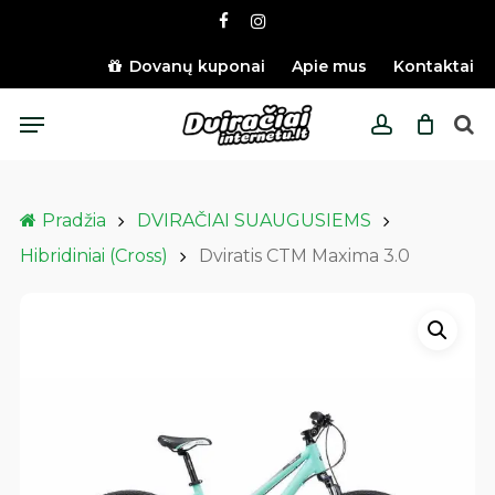
Skip
facebook
instagram
to
main
Dovanų kuponai
Apie mus
Kontaktai
content
Menu
account
Pradžia
DVIRAČIAI SUAUGUSIEMS
Hibridiniai (Cross)
Dviratis CTM Maxima 3.0