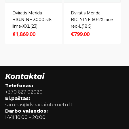
Dviratis Merida
Dviratis Merida
BIG.NINE 3000 silk
BIG.NINE 60-2X race
lime-XXL(23)
red-L(18.5)
€
1,869.00
€
799.00
Kontaktai
Telefonas:
+370 627 02020
El.paštas:
sarunas@dviraciaiinternetu.lt
Darbo valandos:
I-VII 10:00 – 20:00