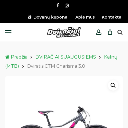
Skip
facebook
instagram
to
main
Dovanų kuponai
Apie mus
Kontaktai
content
Menu
account
Pradžia
DVIRAČIAI SUAUGUSIEMS
Kalnų
(MTB)
Dviratis CTM Charisma 3.0