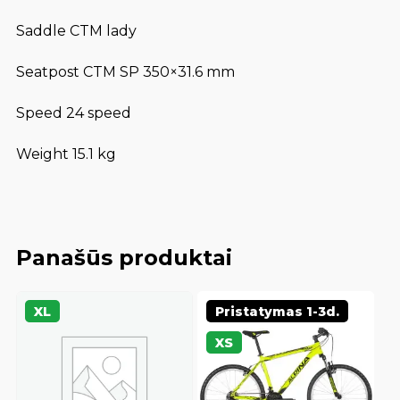
Saddle CTM lady
Seatpost CTM SP 350×31.6 mm
Speed 24 speed
Weight 15.1 kg
Panašūs produktai
XL
Pristatymas 1-3d.
XS