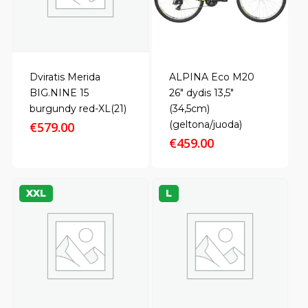
Dviratis Merida
ALPINA Eco M20
BIG.NINE 15
26″ dydis 13,5″
burgundy red-XL(21)
(34,5cm)
(geltona/juoda)
€
579.00
€
459.00
XXL
L