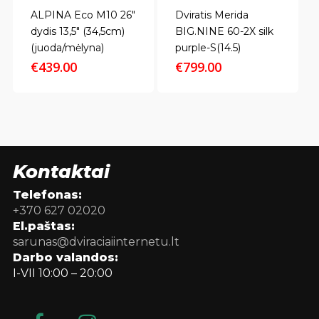
ALPINA Eco M10 26″
Dviratis Merida
dydis 13,5″ (34,5cm)
BIG.NINE 60-2X silk
(juoda/mėlyna)
purple-S(14.5)
€
439.00
€
799.00
Kontaktai
Telefonas:
+370 627 02020
El.paštas:
sarunas@dviraciaiinternetu.lt
Darbo valandos:
I-VII 10:00 – 20:00