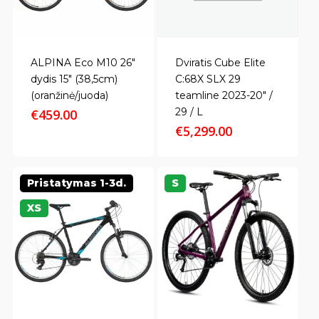
ALPINA Eco M10 26″
Dviratis Cube Elite
dydis 15″ (38,5cm)
C:68X SLX 29
(oranžinė/juoda)
teamline 2023-20" /
29 / L
€
459.00
€
5,299.00
Pristatymas 1-3d.
S
XS