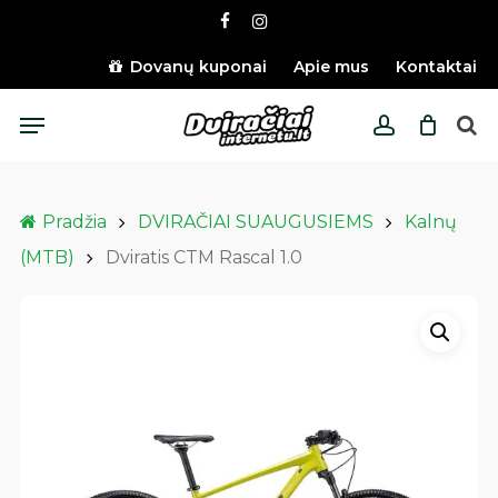
Skip
facebook
instagram
to
main
Dovanų kuponai
Apie mus
Kontaktai
content
Menu
account
Pradžia
DVIRAČIAI SUAUGUSIEMS
Kalnų
(MTB)
Dviratis CTM Rascal 1.0