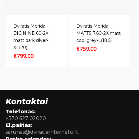
Dviratis Merida
Dviratis Merida
BIG.NINE 60-2X
MATTS 7.60-2X matt
matt dark silver-
cool grey-L(18.5)
XL(20)
€
759.00
€
799.00
Kontaktai
Telefonas:
+370 627 02020
El.paštas:
sarunas@dviraciaiinternetu.lt
Darbo valandos: