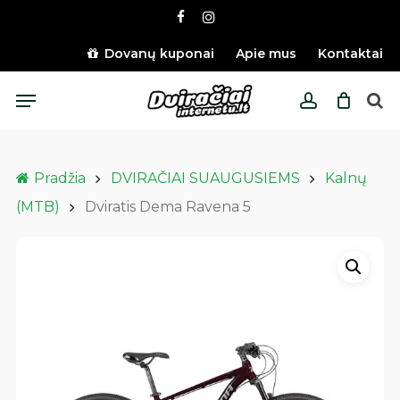
Skip
facebook
instagram
to
main
Dovanų kuponai
Apie mus
Kontaktai
content
Menu
account
Pradžia
DVIRAČIAI SUAUGUSIEMS
Kalnų
(MTB)
Dviratis Dema Ravena 5