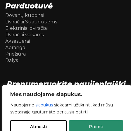
Parduotuvė
Dovanų kuponai
Dviračiai Suaugusiems
Elektriniai dviračiai
Dviračiai vaikams
Aksesuarai
Apranga
Priežiūra
Dalys
Prenumeruokite naujienlaiškį
[mc4wp_form id=104736]
Mes naudojame slapukus.
Naudojame
slapukus
siekdami užtikrinti, kad mūsų
svetainėje gautumėte geriausią patirtį.
© 2026 Dviračiai internetu .
dev.
RVNSKI
Atmesti
Priimti