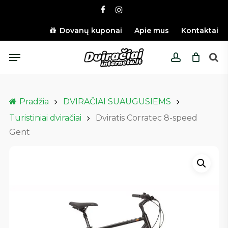
Skip
facebook
instagram
to
main
Dovanų kuponai
Apie mus
Kontaktai
content
Menu
account
Pradžia
DVIRAČIAI SUAUGUSIEMS
Turistiniai dviračiai
Dviratis Corratec 8-speed
Gent