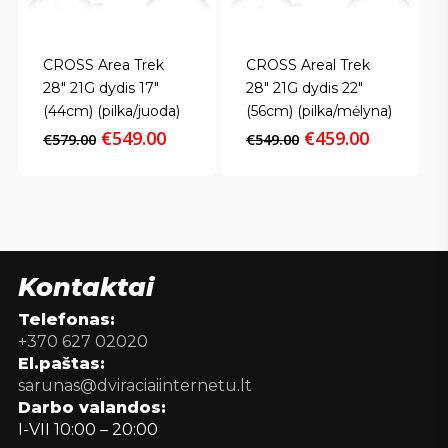
CROSS Area Trek
CROSS Areal Trek
28″ 21G dydis 17″
28″ 21G dydis 22″
(44cm) (pilka/juoda)
(56cm) (pilka/mėlyna)
Original
Current
Original
Current
€
549.00
€
459.00
€
579.00
€
549.00
price
price
price
price
was:
is:
was:
is:
€579.00.
€549.00.
€549.00.
€459.00.
Kontaktai
Telefonas:
+370 627 02020
El.paštas:
sarunas@dviraciaiinternetu.lt
Darbo valandos:
I-VII 10:00 – 20:00