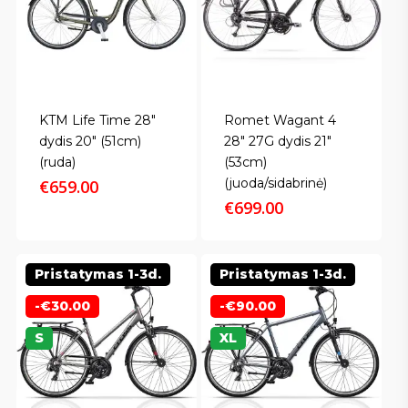
KTM Life Time 28″
Romet Wagant 4
dydis 20″ (51cm)
28″ 27G dydis 21″
(ruda)
(53cm)
(juoda/sidabrinė)
€
659.00
€
699.00
Pristatymas 1-3d.
Pristatymas 1-3d.
-
€
30.00
-
€
90.00
S
XL