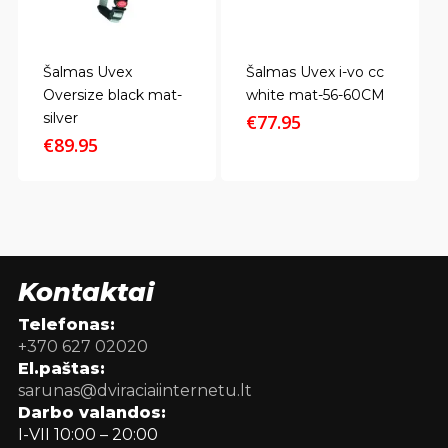
Šalmas Uvex
Šalmas Uvex i-vo cc
Oversize black mat-
white mat-56-60CM
silver
€
77.95
€
89.95
Kontaktai
Telefonas:
+370 627 02020
El.paštas:
sarunas@dviraciaiinternetu.lt
Darbo valandos:
I-VII 10:00 – 20:00