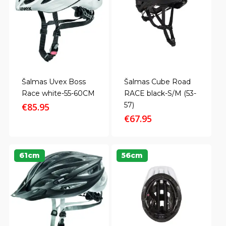
Šalmas Uvex Boss
Šalmas Cube Road
Race white-55-60CM
RACE black-S/M (53-
57)
€
85.95
€
67.95
61cm
56cm