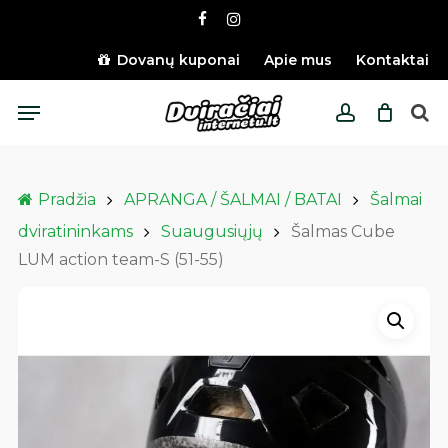
Skip
facebook
instagram
to
main
Dovanų kuponai
Apie mus
Kontaktai
content
Menu
account
Pradžia
APRANGA / ŠALMAI / BATAI
Šalmai
dviratininkams
Suaugusiųjų
Šalmas Cube
LUM action team-S (51-55)