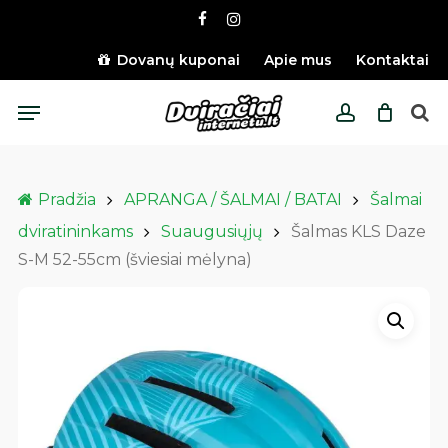
Skip
facebook
instagram
to
main
Dovanų kuponai
Apie mus
Kontaktai
content
Menu
account
Pradžia
APRANGA / ŠALMAI / BATAI
Šalmai
dviratininkams
Suaugusiųjų
Šalmas KLS Daze
S-M 52-55cm (šviesiai mėlyna)