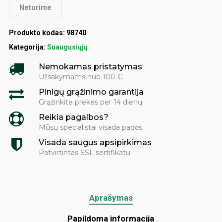
Neturime
€39.99.
€35.99.
Produkto kodas:
98740
Kategorija:
Suaugusiųjų
Nemokamas pristatymas
Užsakymams nuo 100 €
Pinigų grąžinimo garantija
Grąžinkite prekes per 14 dienų
Reikia pagalbos?
Mūsų specialistai visada padės
Visada saugus apsipirkimas
Patvirtintas SSL sertifikatu
Aprašymas
Papildoma informacija