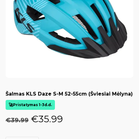
Šalmas KLS Daze S-M 52-55cm (šviesiai Mėlyna)
Pristatymas 1-3d.d.
Original
Current
€
35.99
€
39.99
price
price
was:
is: