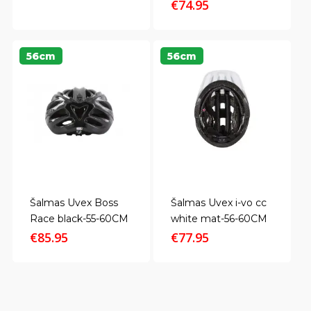
€
74.95
56cm
56cm
Šalmas Uvex Boss
Šalmas Uvex i-vo cc
Race black-55-60CM
white mat-56-60CM
€
85.95
€
77.95