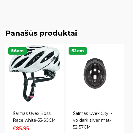
Panašūs produktai
56cm
52cm
Šalmas Uvex Boss
Šalmas Uvex City i-
Race white-55-60CM
vo dark silver mat-
52-57CM
€
85.95