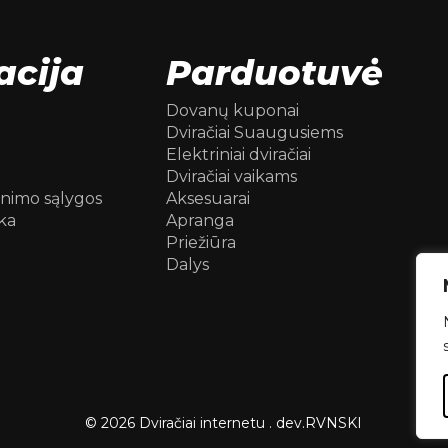
acija
Parduotuvė
Dovanų kuponai
Dviračiai Suaugusiems
Elektriniai dviračiai
Dviračiai vaikams
inimo sąlygos
Aksesuarai
ka
Apranga
Priežiūra
Dalys
© 2026 Dviračiai internetu .
dev.
RVNSKI