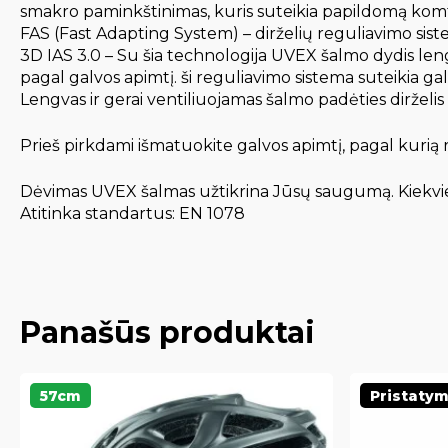
smakro paminkštinimas, kuris suteikia papildomą komf
FAS (Fast Adapting System) – dirželių reguliavimo sistem
3D IAS 3.0 – Su šia technologija UVEX šalmo dydis leng
pagal galvos apimtį. ši reguliavimo sistema suteikia g
Lengvas ir gerai ventiliuojamas šalmo padėties dirželi
Prieš pirkdami išmatuokite galvos apimtį, pagal kurią
Dėvimas UVEX šalmas užtikrina Jūsų saugumą. Kiekvie
Atitinka standartus: EN 1078
Panašūs produktai
57cm
Pristatym