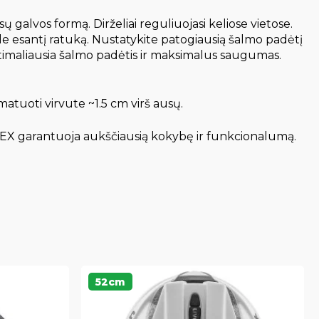
ų galvos formą. Dirželiai reguliuojasi keliose vietose.
ale esantį ratuką. Nustatykite patogiausią šalmo padėtį
optimaliausia šalmo padėtis ir maksimalus saugumas.
tuoti virvute ~1.5 cm virš ausų.
VEX garantuoja aukščiausią kokybę ir funkcionalumą.
52cm