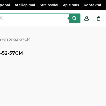
ponai
Atsiliepimai
Straipsniai
Apie mus
Kontaktai
accoun
a white-52-57CM
e-52-57CM