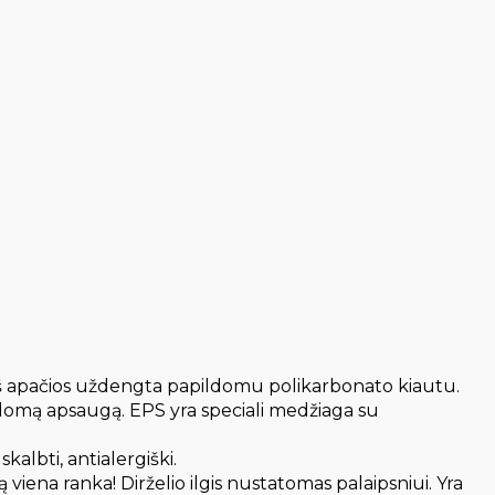
iš apačios uždengta papildomu polikarbonato kiautu.
pildomą apsaugą. EPS yra speciali medžiaga su
albti, antialergiški.
na ranka! Dirželio ilgis nustatomas palaipsniui. Yra