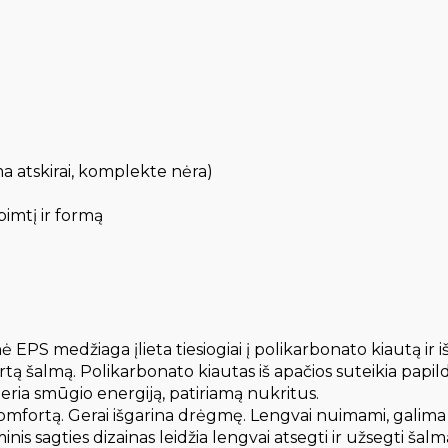
a atskirai, komplekte nėra)
pimtį ir formą
 medžiaga įlieta tiesiogiai į polikarbonato kiautą ir 
tvirtą šalmą. Polikarbonato kiautas iš apačios suteikia pa
eria smūgio energiją, patiriamą nukritus.
fortą. Gerai išgarina drėgmę. Lengvai nuimami, galima sk
es dizainas leidžia lengvai atsegti ir užsegti šalmą vie