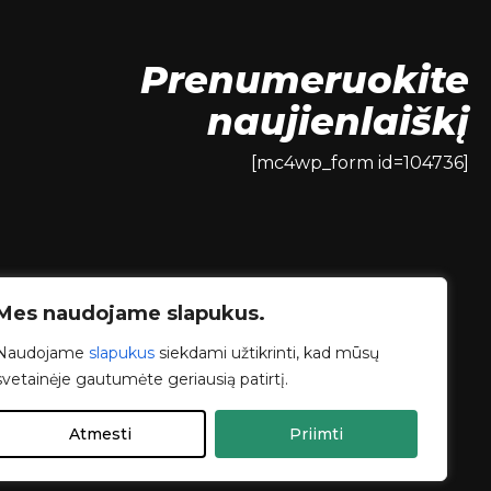
Prenumeruokite
naujienlaiškį
[mc4wp_form id=104736]
Mes naudojame slapukus.
Naudojame
slapukus
siekdami užtikrinti, kad mūsų
svetainėje gautumėte geriausią patirtį.
Atmesti
Priimti