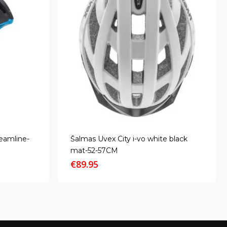
eamline-
Šalmas Uvex City i-vo white black
mat-52-57CM
€
89.95