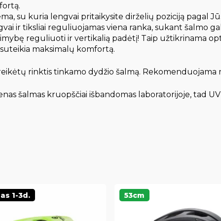
ortą.
a, su kuria lengvai pritaikysite dirželių poziciją pagal Jūs
vai ir tiksliai reguliuojamas viena ranka, sukant šalmo g
alimybę reguliuoti ir vertikalią padėtį! Taip užtikrinama 
s suteikia maksimalų komfortą.
 reikėtų rinktis tinkamo dydžio šalmą. Rekomenduojama ma
nas šalmas kruopščiai išbandomas laboratorijoje, tad U
as 1-3d.
53cm