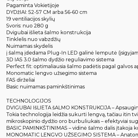
Pagaminta Vokietijoje
DYDžIAI: 52-57 CM arba 56-60 cm
19 ventiliacijos skylių
Svoris: nuo 280 g
Dvigubai išlieta šalmo konstrukcija
Tinklelis nuo vabzdžių
Nuimamas skydelis
į šalmą įdedama Plug-In LED galinė lemputė (įsigyjam
3D IAS 3.0 šalmo dydžio reguliavimo sistema
Perfect fit: optimaliausia šalmo padėtis pagal galvos a
Monomatic lengvo užsegimo sistema
FAS dirželiai
Basic nuimamas paminkštinimas
TECHNOLOGIJOS
DVIGUBAI IšLIETA šALMO KONSTRUKCIJA – Apsauginė EPS
Tokia technologija leidžia sukurti lengvą, tačiau itin 
mikroskopinio dydžio oro burbuliukais – efektyviai sug
BASIC PAMINKŠTINIMAS – vidinė šalmo dalis įtakoja kom
MONOMATIC LENGVO UŽSEGIMO SISTEMA – Anatominis sagti