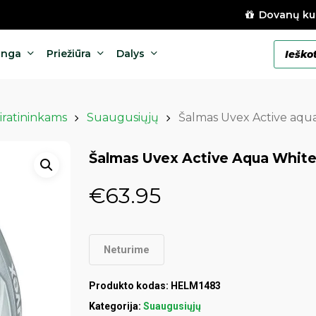
Dovanų ku
Products
anga
Priežiūra
Dalys
search
iratininkams
Suaugusiųjų
Šalmas Uvex Active aqu
Šalmas Uvex Active Aqua Whit
€
63.95
Neturime
Produkto kodas:
HELM1483
Kategorija:
Suaugusiųjų