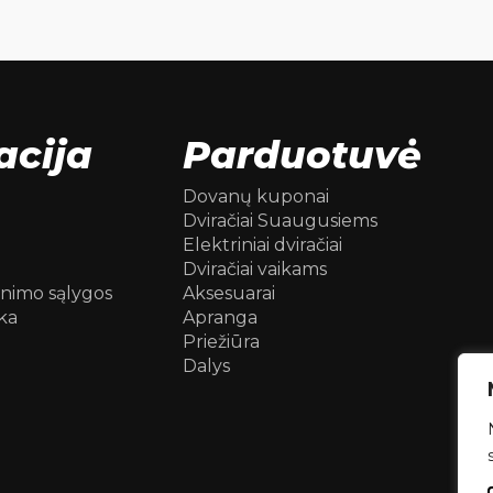
acija
Parduotuvė
Dovanų kuponai
Dviračiai Suaugusiems
Elektriniai dviračiai
Dviračiai vaikams
inimo sąlygos
Aksesuarai
ka
Apranga
Priežiūra
Dalys