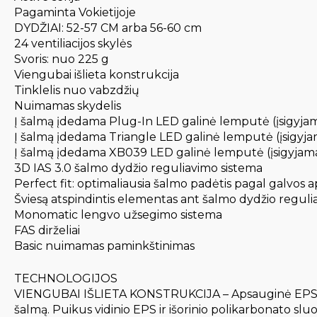
Pagaminta Vokietijoje
DYDŽIAI: 52-57 CM arba 56-60 cm
24 ventiliacijos skylės
Svoris: nuo 225 g
Viengubai išlieta konstrukcija
Tinklelis nuo vabzdžių
Nuimamas skydelis
Į šalmą įdedama Plug-In LED galinė lemputė (įsigyjam
Į šalmą įdedama Triangle LED galinė lemputė (įsigyja
Į šalmą įdedama XB039 LED galinė lemputė (įsigyjama
3D IAS 3.0 šalmo dydžio reguliavimo sistema
Perfect fit: optimaliausia šalmo padėtis pagal galvos a
Šviesą atspindintis elementas ant šalmo dydžio regul
Monomatic lengvo užsegimo sistema
FAS dirželiai
Basic nuimamas paminkštinimas
TECHNOLOGIJOS
VIENGUBAI IŠLIETA KONSTRUKCIJA – Apsauginė EPS medžiag
šalmą. Puikus vidinio EPS ir išorinio polikarbonato sl