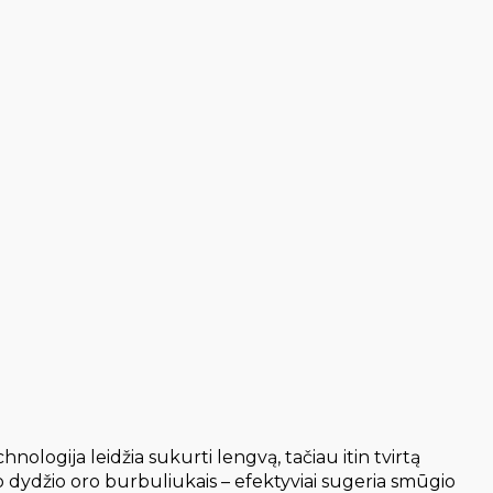
logija leidžia sukurti lengvą, tačiau itin tvirtą
o dydžio oro burbuliukais – efektyviai sugeria smūgio