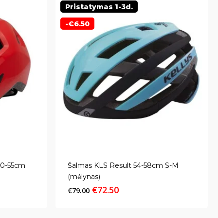
Pristatymas 1-3d.
-
€
6.50
50-55cm
Šalmas KLS Result 54-58cm S-M
(mėlynas)
Original
Current
€
72.50
€
79.00
price
price
was:
is: