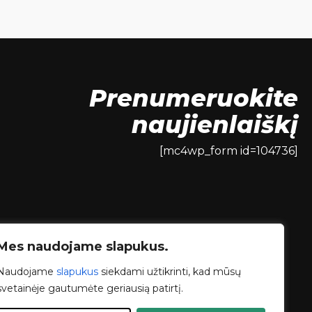
€79.00.
€72.50.
Prenumeruokite
naujienlaiškį
[mc4wp_form id=104736]
Mes naudojame slapukus.
Naudojame
slapukus
siekdami užtikrinti, kad mūsų
svetainėje gautumėte geriausią patirtį.