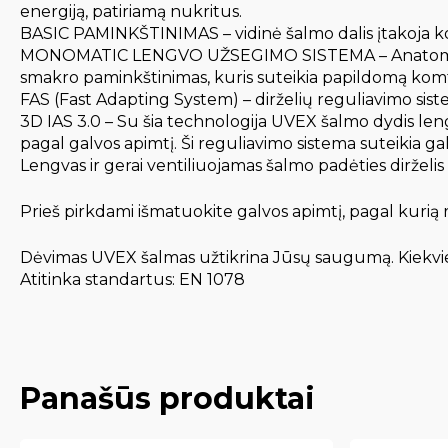
energiją, patiriamą nukritus.
BASIC PAMINKŠTINIMAS – vidinė šalmo dalis įtakoja kom
MONOMATIC LENGVO UŽSEGIMO SISTEMA – Anatominis sagti
smakro paminkštinimas, kuris suteikia papildomą komf
FAS (Fast Adapting System) – dirželių reguliavimo sistem
3D IAS 3.0 – Su šia technologija UVEX šalmo dydis leng
pagal galvos apimtį. Ši reguliavimo sistema suteikia g
Lengvas ir gerai ventiliuojamas šalmo padėties dirželi
Prieš pirkdami išmatuokite galvos apimtį, pagal kurią
Dėvimas UVEX šalmas užtikrina Jūsų saugumą. Kiekvie
Atitinka standartus: EN 1078
Panašūs produktai