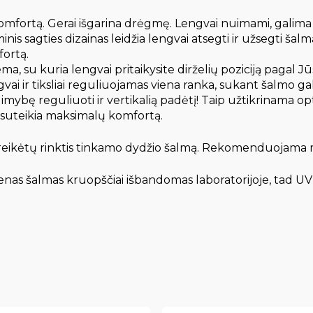
fortą. Gerai išgarina drėgmę. Lengvai nuimami, galima sk
es dizainas leidžia lengvai atsegti ir užsegti šalmą vie
ortą.
a, su kuria lengvai pritaikysite dirželių poziciją pagal Jūs
vai ir tiksliai reguliuojamas viena ranka, sukant šalmo g
alimybę reguliuoti ir vertikalią padėtį! Taip užtikrinama 
s suteikia maksimalų komfortą.
 reikėtų rinktis tinkamo dydžio šalmą. Rekomenduojama ma
nas šalmas kruopščiai išbandomas laboratorijoje, tad U