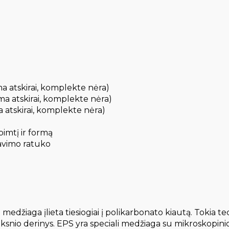
a atskirai, komplekte nėra)
ma atskirai, komplekte nėra)
 atskirai, komplekte nėra)
pimtį ir formą
iavimo ratuko
a įlieta tiesiogiai į polikarbonato kiautą. Tokia techno
uoksnio derinys. EPS yra speciali medžiaga su mikroskopini