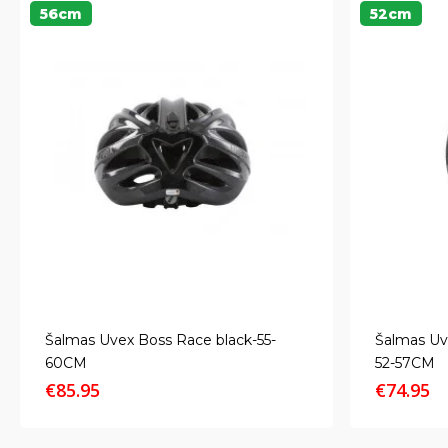
56cm
52cm
Šalmas Uvex Boss Race black-55-
Šalmas Uve
60CM
52-57CM
€
85.95
€
74.95