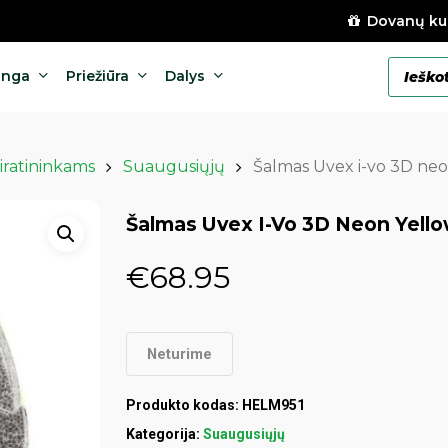
Dovanų ku
Products
anga
Priežiūra
Dalys
search
iratininkams
Suaugusiųjų
Šalmas Uvex i-vo 3D ne
Šalmas Uvex I-Vo 3D Neon Yel
€
68.95
Neturime
Produkto kodas:
HELM951
Kategorija:
Suaugusiųjų