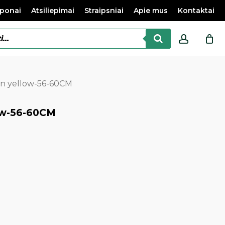
ponai
Atsiliepimai
Straipsniai
Apie mus
Kontaktai
accoun
on yellow-56-60CM
low-56-60CM