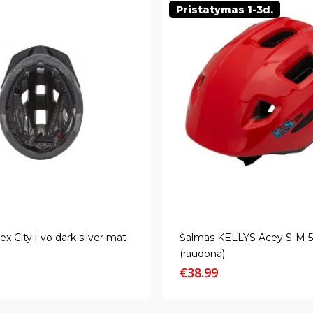
Pristatymas 1-3d.
x City i-vo dark silver mat-
Šalmas KELLYS Acey S-M 
(raudona)
€
38.99