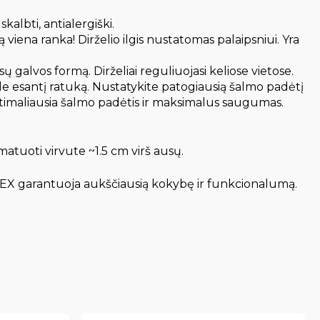
albti, antialergiški.
na ranka! Dirželio ilgis nustatomas palaipsniui. Yra
ų galvos formą. Dirželiai reguliuojasi keliose vietose.
ale esantį ratuką. Nustatykite patogiausią šalmo padėtį
optimaliausia šalmo padėtis ir maksimalus saugumas.
tuoti virvute ~1.5 cm virš ausų.
VEX garantuoja aukščiausią kokybę ir funkcionalumą.