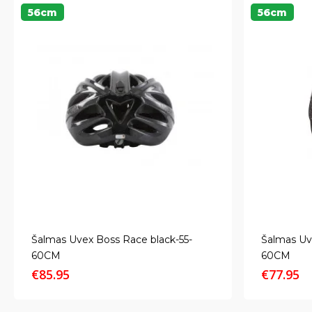
56cm
56cm
Šalmas Uvex Boss Race black-55-
Šalmas Uve
60CM
60CM
€
85.95
€
77.95