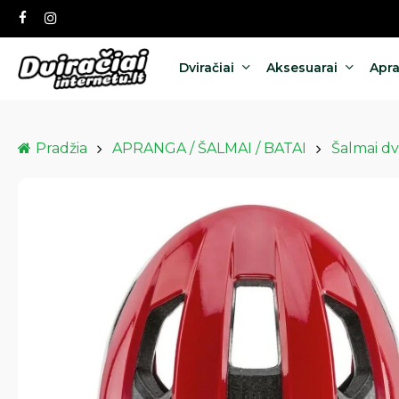
Skip
facebook
instagram
to
main
content
Dviračiai
Aksesuarai
Apr
Pradžia
APRANGA / ŠALMAI / BATAI
Šalmai dv