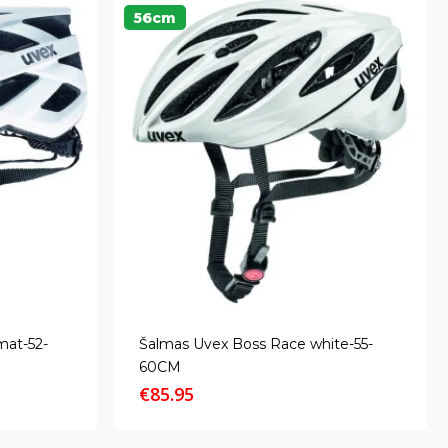
56cm
mat-52-
Šalmas Uvex Boss Race white-55-
60CM
€
85.95