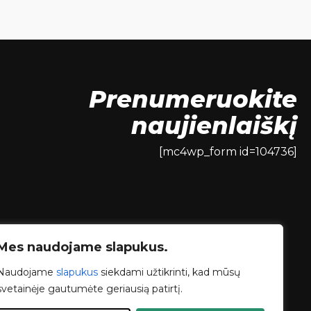
Prenumeruokite
naujienlaiškį
[mc4wp_form id=104736]
Mes naudojame slapukus.
Naudojame
slapukus
siekdami užtikrinti, kad mūsų
svetainėje gautumėte geriausią patirtį.