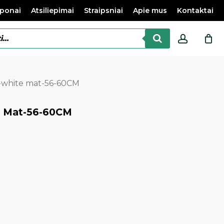
ponai
Atsiliepimai
Straipsniai
Apie mus
Kontaktai
accoun
d-white mat-56-60CM
e Mat-56-60CM