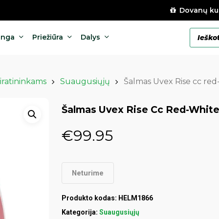
Dovanų ku
Products
anga
Priežiūra
Dalys
search
iratininkams
Suaugusiųjų
Šalmas Uvex Rise cc re
Šalmas Uvex Rise Cc Red-Whit
€
99.95
Neturime
Produkto kodas:
HELM1866
Kategorija:
Suaugusiųjų