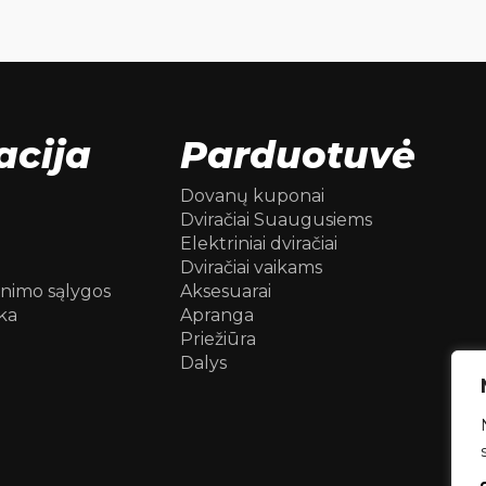
acija
Parduotuvė
Dovanų kuponai
Dviračiai Suaugusiems
Elektriniai dviračiai
Dviračiai vaikams
inimo sąlygos
Aksesuarai
ka
Apranga
Priežiūra
Dalys