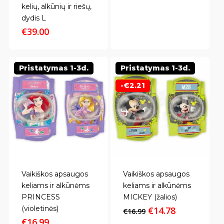
kelių, alkūnių ir riešų,
dydis L
€
39.00
Pristatymas 1-3d.
Pristatymas 1-3d.
-
€
2.21
Vaikiškos apsaugos
Vaikiškos apsaugos
keliams ir alkūnėms
keliams ir alkūnėms
PRINCESS
MICKEY (žalios)
(violetinės)
Original
Current
€
14.78
€
16.99
price
price
€
16.99