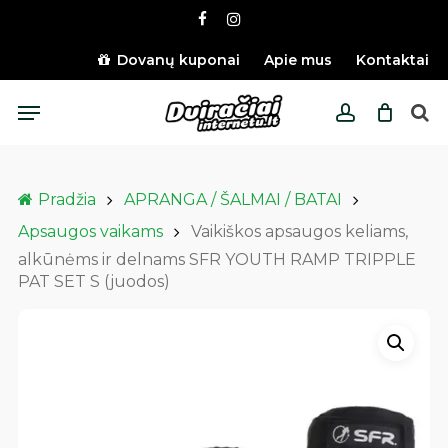
Skip
facebook
instagram
to
main
Dovanų kuponai
Apie mus
Kontaktai
content
Menu
account
Pradžia
APRANGA / ŠALMAI / BATAI
Apsaugos vaikams
Vaikiškos apsaugos keliams,
alkūnėms ir delnams SFR YOUTH RAMP TRIPPLE
PAT SET S (juodos)