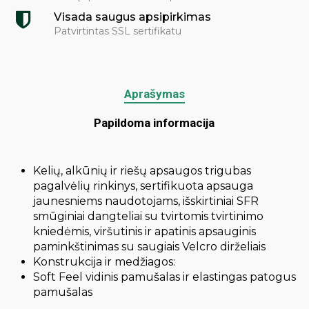
Visada saugus apsipirkimas
Patvirtintas SSL sertifikatu
Aprašymas
Papildoma informacija
Kelių, alkūnių ir riešų apsaugos trigubas
pagalvėlių rinkinys, sertifikuota apsauga
jaunesniems naudotojams, išskirtiniai SFR
smūginiai dangteliai su tvirtomis tvirtinimo
kniedėmis, viršutinis ir apatinis apsauginis
paminkštinimas su saugiais Velcro dirželiais
Konstrukcija ir medžiagos:
Soft Feel vidinis pamušalas ir elastingas patogus
pamušalas