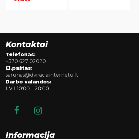
was:
is:
€16.99.
€14.78.
Kontaktai
Telefonas:
+370 627 02020
El.paštas:
sarunas@dviraciaiinternetu.lt
Darbo valandos:
I-VII 10:00 – 20:00
Informacija