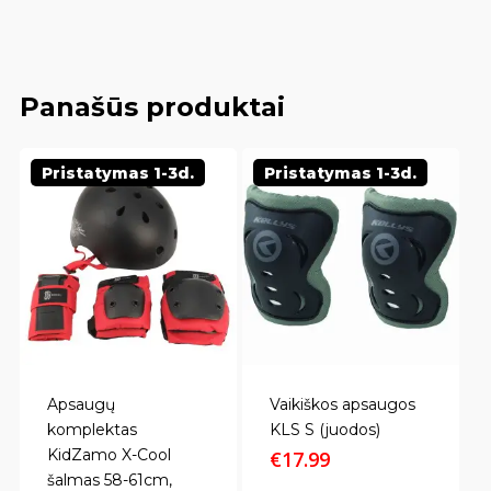
Panašūs produktai
Pristatymas 1-3d.
Pristatymas 1-3d.
Apsaugų
Vaikiškos apsaugos
komplektas
KLS S (juodos)
KidZamo X-Cool
€
17.99
šalmas 58-61cm,