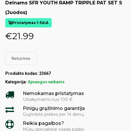
Delnams SFR YOUTH RAMP TRIPPLE PAT SET S
(juodos)
Pristatymas 1-3d.d.
€
21.99
Neturime
Produkto kodas:
23667
Kategorija:
Apsaugos vaikams
Nemokamas pristatymas
Užsakymams nuo 100 €
Pinigų grąžinimo garantija
Grąžinkite prekes per 14 dienų
Reikia pagalbos?
Mūsų specialistai visada padės