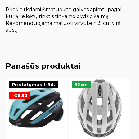
Prieš pirkdami išmatuokite galvos apimtį, pagal
kurią reikėtų rinktis tinkamo dydžio šalmą.
Rekomenduojama matuoti virvute ~1.5 cm virš
ausų.
Panašūs produktai
Pristatymas 1-3d.
52cm
-
€
6.50