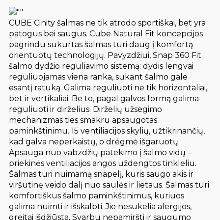
CUBE Cinity šalmas ne tik atrodo sportiškai, bet yra
patogus bei saugus. Cube Natural Fit koncepcijos
pagrindu sukurtas šalmas turi daug į komfortą
orientuotų technologijų. Pavyzdžiui, Snap 360 Fit
šalmo dydžio reguliavimo sistemą: dydis lengvai
reguliuojamas viena ranka, sukant šalmo gale
esantį ratuką. Galima reguliuoti ne tik horizontaliai,
bet ir vertikaliai. Be to, pagal galvos formą galima
reguliuoti ir dirželius. Dirželių užsegimo
mechanizmas ties smakru apsaugotas
paminkštinimu. 15 ventiliacijos skylių, užtikrinančių,
kad galva neperkaistų, o drėgmė išgaruotų.
Apsauga nuo vabzdžių patekimo į šalmo vidų –
priekinės ventiliacijos angos uždengtos tinkleliu.
Šalmas turi nuimamą snapelį, kuris saugo akis ir
viršutinę veido dalį nuo saulės ir lietaus. Šalmas turi
komfortiškus šalmo paminkštinimus, kuriuos
galima nuimti ir išskalbti. Jie nesukelia alergijos,
greitai išdžiūsta. Svarbu nepamiršti ir saugumo