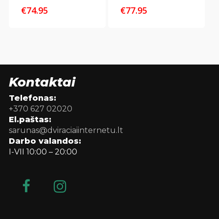
€
74.95
€
77.95
Kontaktai
Telefonas:
+370 627 02020
El.paštas:
sarunas@dviraciaiinternetu.lt
Darbo valandos:
I-VII 10:00 – 20:00