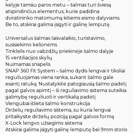
kelyje tamsiu paros metu – šalmas turi šviesą
atspindinčius elementus, kurie padidina
dviratininko matomumą kitiems eismo dalyviams.
Be to, atskirai galima įsigyti ir galinę lemputę.
Universalus šalmas laisvalaikio, turistavimo,
susisiekimo kelionėms
Tinklelis nuo vabzdžių priekinėje šalmo dalyje
15 ventiliacijos skylių
Nuimamas snapelis
SNAP 360 Fit System – šalmo dydis lengvai ir tiksliai
reguliuojamas viena ranka, sukant šalmo gale
esantį ratuką. Nustatykite patogiausią šalmo padėtį
pagal galvos apimtį – ši reguliavimo sistema suteikia
galimybę reguliuoti ir vertikalią padėtį
Viengubai išlieta šalmo konstrukcija
Dirželių reguliavimo sistema, su kuria lengvai
pritaikysite dirželių poziciją pagal galvos formą
X-Lock lengvo užsegimo sistema
Atskirai galima įsigyti galinę lemputę bei 9mm storio