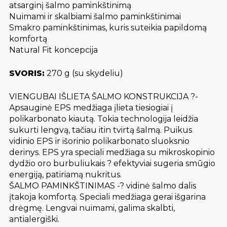
atsarginį šalmo paminkštinimą
Nuimami ir skalbiami šalmo paminkštinimai
Smakro paminkštinimas, kuris suteikia papildomą
komfortą
Natural Fit koncepcija
SVORIS:
270 g (su skydeliu)
VIENGUBAI IŠLIETA ŠALMO KONSTRUKCIJA ?-
Apsauginė EPS medžiaga įlieta tiesiogiai į
polikarbonato kiautą. Tokia technologija leidžia
sukurti lengvą, tačiau itin tvirtą šalmą. Puikus
vidinio EPS ir išorinio polikarbonato sluoksnio
derinys. EPS yra speciali medžiaga su mikroskopinio
dydžio oro burbuliukais ? efektyviai sugeria smūgio
energiją, patiriamą nukritus.
ŠALMO PAMINKŠTINIMAS -? vidinė šalmo dalis
įtakoja komfortą. Speciali medžiaga gerai išgarina
drėgmę. Lengvai nuimami, galima skalbti,
antialergiški.