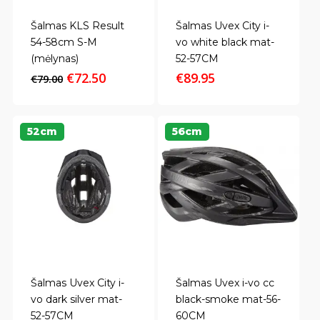
Šalmas KLS Result
Šalmas Uvex City i-
54-58cm S-M
vo white black mat-
(mėlynas)
52-57CM
Original
Current
€
72.50
€
89.95
€
79.00
price
price
was:
is:
€79.00.
€72.50.
52cm
56cm
Šalmas Uvex City i-
Šalmas Uvex i-vo cc
vo dark silver mat-
black-smoke mat-56-
52-57CM
60CM