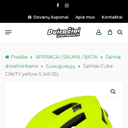
Skip
facebook
instagram
to
main
Dovanų kuponai
Apie mus
Kontaktai
content
Menu
account
Pradžia
APRANGA / ŠALMAI / BATAI
Šalmai
dviratininkams
Suaugusiųjų
Šalmas Cube
CINITY yellow-S (49-55)